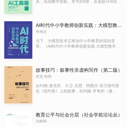
具，实现教学创新。本书共9章，全面探讨AI在教
读，可借鉴，是一线中小学教师提升教学论文写
学中的应用与实践。第1章介绍教学中常用的AI工
作的案头书。
具，包括AI综合类、图片类、图表类、PPT类等，
帮助教师快速掌握各类AI工具的基本操作。第2章
重点讲解如何通过优化提示词，让AI更懂教师的需
AI时代中小学教师创新实践：大模型教学应用
求，从而提升AI的应用效果。第3章～第7章分别
毕海滨
从助教、助学、助研、助管、助育等方面，详细
阐述如何利用AI工具提升教学效率与管理水平。第
当下，大模型技术正推动中小学教育的深刻变
8章探讨AI赋能创新教学的未来趋势，如数字人、
革。《AI时代中小学教师创新实践:大模型教学应
知识图谱等技术的应用。第9章则聚焦AI时代教师
用》立足教育应用实践，深入探讨大模型技术在
角色的转型与突破，探讨如何在AI时代保持教育伦
中小学教育中的应用现状、潜力与挑战，为读者
理与个性化教学的平衡。 本书面向中小学教师、
提供实操指南。 《AI时代中小学教师创新实践:大
大学教师等所有教师群体，尤其是对AI技术感兴
模型教学应用》共6章。第1章解密大模型，剖析
故事技巧：叙事性非虚构写作（第二版）
趣，希望借助AI工具提升教学效率的教育工作者。
大模型的教育适配逻辑，阐述其作为中小学教育
杰克·哈特
无论是初次接触AI的教师，还是已有一定AI使用经
变革智能引擎的作用，明确大模型在知识传递与
验的教师，都能从本书中获得实用的操作技巧和
学生能力培养中的定位及应用边界；第2章聚焦大
从约翰·麦克菲、大卫·戈恩、阿图尔·加万德刊登
创新的教学思路。
模型提问方法，提出教学提示词的四大核心要素
在《纽约客》上的故事，到玛丽·罗奇的《僵
与八大黄金设计原则，并详解中小学常用教学提
硬》、艾瑞克·拉森的《白城恶魔》等非虚构作品
示词类型及调整技巧，助力读者应用大模型精准
横空出世，叙事性非虚构写作获得了越来越多的
把握教学需求；第3章介绍智慧教案生成，梳理设
关注。本书作者在美国新闻界从业40余年，积累
计逻辑与教学框架，通过“四步生成法”指导读者借
了大量实战写作经验，指导的多部作品获普利策
教育公平与社会分层（社会学前沿论丛）
助大模型实现智慧教案生成；第4章探讨智能批改
奖获奖。本书通过“主人公—困境—解决困境”模
刘精明
革命，分析作业批改困境，讲解作业反馈的提示
型，系统讲解了叙事性非虚构写作的方法与技