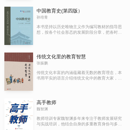
机器的运作原理，以及学习科学领域最前沿的科
册，国内缺乏有效的基于实证的自闭症和发展障
学学习方法，从大脑的学习机制讲起，一路探寻
碍儿童的早期干预的相关书籍，特别是具有可操
中国教育史(第四版）
记忆的真相、环境的影响、灵感和顿悟的产生以
作性的参考资料。本套丛书正是顺应这一形势需
孙培青
及潜意识的奥秘，提炼出10种颠覆常识的学习方
要推出的。 本书是丛书中的一种。关键性技能训
法，告诉你何时学、在哪学、怎么学，才能有
练法英文名Pivotal Response Training ，简称
本书坚持以历史唯物主义作为编写教材的指导思
效、轻松、不费力。
PRT。PRT不仅可用于对幼儿自闭症的干预，也
想，按各个社会形态的发展阶段分章，把各时代
完全适用于对青少年自闭症患者的干预。2009年
各阶级的教育制度、教育思想都放在一定的社会
全美自闭症中心发表的"国家规范化报告"，在总结
经济、政治、文化历史条件下进行考察，揭示其
1957-2007年所有自闭症论文的基础上，确认关键
内在联系。对教育制度的研究，主要以人才的培
性技能训练法属于第一类即最具科学有效性的自
养为中心，论述其方针政策、管理措施、教育内
传统文化里的教育智慧
闭症干预方法 。
容和方法，以及经验与教训；对教育思想的研究
张振鹏
予以重视，通过对主要代表人物的分析介绍，来
反映各历史时期教育思想的发展，以总结教育理
传统文化丰富的内涵蕴藏着无数的教育理念，本
论思维的经验。运用辩证方法对教育历史作实事
书用平实的语言介绍传统文化中的教育大家，带
求是的评价，区分精华与糟粕，以便古为今用，
领读者解析传统文化中的教育名篇，用耳熟能详
提供历史借鉴。
的教育故事阐释传统文化中的教育启示。可读
性、哲理性均独树一帜。
高手教师
魏智渊
教师培训专家魏智渊多年来专注于教师发展研究
与实战培训，他结合自身的多重教育身份与多样
教育实践，从教育观念、课程建设、家校沟通、