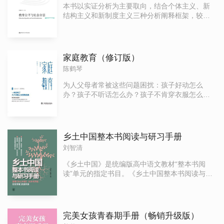
词设计及人机协同策略等；第5章讲解如何定制个
巧，涵盖报告文学、散文、小品文等，详细介绍
本书以实证分析为主要取向，结合个体主义、新
性化学习方案，涉及构建学生画像、科学设计提
了故事理论与结构、场景、动作、人物等环节的
结构主义和新制度主义三种分析阐释框架，较为
示词、使教学材料落地及生成个性化评价等；第6
写作技巧，并对初稿、修订、编辑等出版流程一
系统地分析和研究了中国社会变迁过程中教育获
章关注大模型教学应用的伦理与规范，剖析大模
一说明，是新闻记者、新媒体行业写作者、非虚
得与教育分层的基本特征和变化趋势。本书实证
型赋能教育中的伦理挑战，提出教育场景下大模
构写作爱好者不可多得的写作指南。
研究内容涵盖了两个主要方面。首先，关于教育
型应用的准则。
获得机制的研究，比较不同历史时期社会阶层背
家庭教育（修订版）
景因素对不同教育阶段、不同类型教育的不平等
陈鹤琴
的影响及其变化，揭示教育扩展对中国教育公平
的影响特征，同时对制度性因素，如地区差异、
为人父母者常被这些问题困扰：孩子好动怎么
城乡差异对教育机会的影响也进行了一定的探
办？孩子不听话怎么办？孩子不肯穿衣服怎么
讨。其次，本书还集中讨论了中国社会变迁过程
办？孩子老是让抱着睡怎么办？……我国现代幼
中的个体教育水平与社会地位之间的关联特征，
儿教育奠基人陈鹤琴先生，从儿童的心理、卫生
特别就具有质性差异的不同教育形式与个人社会
习惯、游戏与玩物、待人接物等方面，探讨了教
地位之间的关系进行了一定的比较分析。
育儿童的101条原则，通过生动具体的事例，深入
乡土中国整本书阅读与研习手册
浅出地告诉家长，怎样教育小孩。读来生动有
刘智清
趣、受益良多，是值得“天下父母共读”的家教经
典。
《乡土中国》是统编版高中语文教材“整本书阅
读”单元的指定书目。《乡土中国整本书阅读与研
习手册》以学生为读者对象，结合教材四大学习
任务和课标阅读要求，提供关于《乡土中国》整
本书阅读较为完整的阅读指导和参考资料，切实
解决学生“如何读、读完以后做什么”的问题，是指
完美女孩青春期手册（畅销升级版）
导学生开展整本书阅读的使用手册。