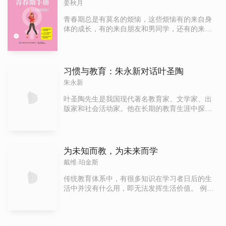
姜秋月
青春期总是有莫名的烦恼，这些烦恼有的来自身
体的成长，有的来自朋友和男同学，还有的来自
老师和父母。一个青春期女孩，她一定想有个能
完全了解她接纳她的大朋友，这个大朋友不会嘲
笑她，也不会指责她，只会静静地听她讲述，然
后客观说出自己的看法，这本书就是承担了这样
习惯与教育：朱永新对话叶圣陶
的角色，无论是正处于青春期的女孩还是即将奔
朱永新
赴青春期的女孩，这本书都是她们最好的知心朋
友，为她们解惑，给她们支持和鼓励。姜秋月国
叶圣陶先生是我国现代著名教育家、文学家、出
家二级心理咨询师，国际注册礼仪培训师，中国
版家和社会活动家。他在长期的教育生涯中探索
家庭教育高级指导师，《前言讲座》电视栏目特
了丰富的教育思想。一个多世纪以来，叶圣陶先
约专家，中国家庭教育联合会阜新青少年教育工
生的思想不仅没有褪色，而且越来越显现出深刻
作委员会主任。《完美女孩青春期手册》《完美
的时代意义。他对于应试教育的批评、对于减轻
男孩青春期手册》两部作品曾被中国纺织工业联
学生负担的呼吁、对于加强阅读的倡导等，似乎
为未知而教，为未来而学
合会评为2012年度优秀图书奖，并获得2014年国
就是针对今天中国教育的许多问题来谈的。朱永
戴维·珀金斯
家新闻出版广电总局向全国青少年推荐百种图书
新老师多年来一直探索并践行叶圣陶先生的教育
奖。“100个孩子有100种不同的个性，就有100种
思想，本书摘选了他对26卷本《叶圣陶集》部分
传统教育体系中，有很多知识在学习者日后的生
教育方式，教育要尊重孩子的个性差异，相信每
内容的解读。全书共八章，主要围绕教育的本
活中并没有什么用，即无法发挥生活价值。 例
个孩子都很优秀。”——姜秋月
质、习惯养成、教师成长、素质教育、教学艺
如，二次方程式这类数学知识在未来生活中几乎
术、阅读教育、写作教学、家庭教育等主题来展
没有用到的机会，那么，这样的知识有没有学 习
开，对进一步认识和弘扬叶圣陶思想、促进教育
的必要呢？如何辨别具有生活价值的学习和知
发展、解决教师与父母在教育过程中遇到的问题