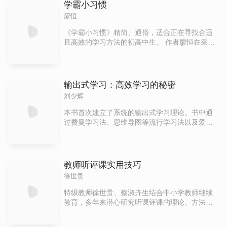
识？传统教育如何才能突破种种障碍，不断创新
学霸小习惯
具有一定的意义。
教育方法，为学习者提供更实用、更有生活价值
廖恒
的学习？ 也许，我们需要以一种新的视角来看待
教育，在教育中既关注已知，也关注未知。也
《学霸小习惯》精简、通俗，适合正在寻找合适
许，我 们需要一种更具有“未来智慧”的教育视
且高效的学习方法的初高中生。 作者廖恒在采访
角，在复杂而多变的世界努力培养人的好奇心、
了上百位考上清华北大的学霸后，精选了书中的
启发人 的智慧、增进人的自主性和责任感，引导
这28个小习惯。这些习惯的本质是学习方法，旨
学生自主地、广泛地、有远见地追寻有意义的学
在让读者花更短的时间，得更好的成绩。 书中结
习。 想象一种教育，其中的大部分课程都能带来
合了课前、课堂、做作业、考试、闲暇等不同时
输出式学习：高效学习的秘密
全局性理解；想象一种学习，它能够给这样的理
间或场景，通过学霸案例、习惯解析和习惯养成
刘少辉
解带来生命力，使其长存，并且支持终生学习；
三个步骤，分享了记忆力、专注力、自制力、执
想象一个世界，大部分人在接受基础教育之后，
行力等能力的提高方法，让读者系统又高效地了
本书首次建立了系统的输出式学习理论。书中通
对基本的政治活动、个人健康护理、经济行为、
解问题根源，找到最适合的习惯，从而解决问
过费曼学习法、思维导图等流行学习法以及爱因
生态责任、人际社会交往，以及其他许多概念充
题。 本书告诉读者，学霸们“成绩好”的本质是他
斯坦、叔本华、梁启超、杨振宁等名家的学习见
满了浓厚的兴趣并以此为发展方向。如果走在大
们在效率、记忆力、专注力、做题速度、甚至身
解与实践，并结合认知科学、神经学，提炼出输
街上的芸芸众生都能够灵活而敏捷地处理问题，
心健康方面都有过人之处，这些都可以通过后天
出、重组、意义、兴趣、思考、神经元连接6个关
那么，我们的社会该多么不一样！
的习惯培养来实现。 优秀是有方法的，取得高分
键词，系统地对学习的内在机理进行了透彻分
教师听评课实用技巧
没那么难。
析。书中对学习下了一个定义：学习是一个通过
徐世贵
输出、重组、炼制意义，最终实现公共知识私有
化的过程。 另外，本书认为，究竟应该学什么，
特级教师徐世贵、蔡淑卉生结合中小学教师继续
是一个更为关键的元问题，并通过“爱因斯坦究竟
教育，多年来潜心研究听课评课的理论、方法和
在说什么”“天才究竟有什么特质”“我们比古人聪明
技术，积累很多实战技巧和心得体会。该书分为
吗”等话题，对创造性思维、提问能力、想象力、
听课技能篇、评课技能篇、校本研修篇、专题研