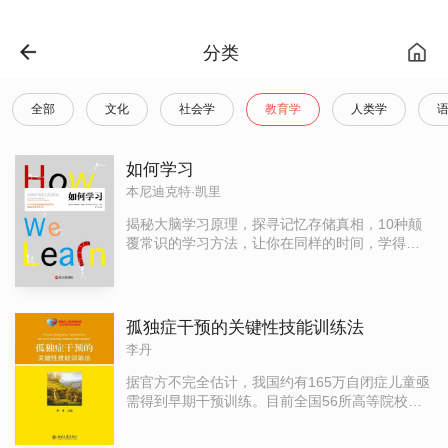
分类
全部
文化
社会学
教育学
人类学
如何学习
本尼迪克特·凯里
揭秘大脑学习原理，探寻记忆存储真相，10种颠
覆常识的学习方法，让你在同样的时间，学得更
快，记得更牢！给你一套很爽的高效学习法，不
论你是需要记住化学公式、决心学一门外语，还
是要为下一场考试备战，亦或是掌握一门乐器甚
至练好投篮技术，也不论你是十几岁的学生还是
孤独症干预的关键性技能训练法
早已身陷职场，这本书都能让你如获至宝，成就
李丹
你的终身学习力。本书作者本尼迪克特·凯里是享
有殊荣的《纽约时报》科学专题记者，在《如何
据官方不完全估计，我国约有165万自闭症儿童亟
学习》一书中，他汇集了从神经科学和认知心理
需得到早期干预训练。目前全国56所高等院校的
学数十年科研成果中筛选出的精品，让你看到大
特殊教育本科生、研究生和1700多所特殊教育学
脑汲取知识的真正途径，让你了解这台奇妙学习
校的在职教师甚至儿童家长亟需这方面的指导手