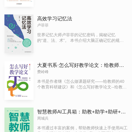
学生教育、教育细节、自我修炼等六个方面，系
统分享了自己对于教师成长发展的独到思考，助
力一线教师加强自我修炼，打破成长的瓶颈，实
高效学习记忆法
现自我突围，从新手教师、普通教师，蜕变为高
卢菲菲
手教师。书中给出的教师成长建议，源自作者生
动的教育实践，专业可借鉴，相信它们能在一线
世界记忆大师卢菲菲的记忆密码，揭秘记忆
教师的教育实践中扎根发芽，成为教师专业发展
的“道、法、术”。 本书介绍大脑正确记忆的规
的好帮手。
律，记忆法入门；四大核心技能，奠定优秀记忆
基础；有效记忆的五大方法，在实战中打造最强
大脑；以及运用记忆法，快速提升学习效率。对
书中涉及的记忆方法加以举例说明，并有训练实
大夏书系·怎么写好教学论文：给教师的12堂论文写作课
际运用。全程沉浸式学习记忆，有趣味且高效。
费岭峰
记忆力不是天赋是能力，记忆天才99%都是后天
训练出来的！方法恰当，你就可以记住你想记住
本书是作者继《怎么做课题研究——给教师的40
的一切！
个教育科研建议》和《怎么写好教学论文--给教师
的12堂教学写作课》之后的“怎么做”系列的第三本
专著。作者结合自己教学研究成果的总结与提
炼，花费三年多时间反复修改，整理成此书。此
书有4个模块，12个章节，分成认识篇（2课）、
智慧教师AI工具箱：助教+助学+助研+助管+助育
选题篇（2课）、类型篇（4课）、技术篇（2
周城兵
课）、应用篇（2课）。此书一以贯之有着作者强
烈的个人写作色彩：很好地把做过的事情写出
本书通过丰富的案例，帮助教师快速上手使用AI工
来，有案例，有反思，理论与实践有机融合，可