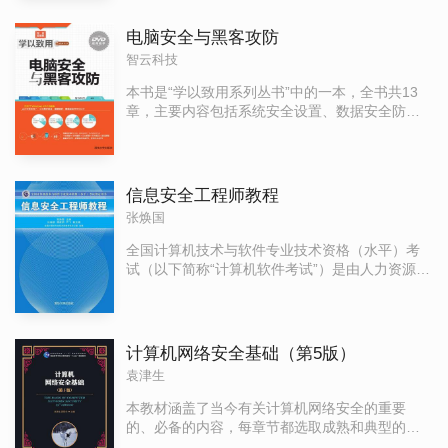
外，本书还配有多媒体教学光盘，光盘中提供了
内容，帮助你快速成为打印机维修工程师。 本书
相关的视频教学演示，读者可通过观看视频来巩
分三篇讲解了打印机的结构原理和故障维修。第
电脑安全与黑客攻防
固所学的知识。 本书适用于电脑初学者，也适用
一篇讲解了打印机基础知识和维修工具的使用方
智云科技
于电脑维护人员、IT从业人员以及对黑客攻防与安
法；第二篇讲解了针式打印机、喷墨打印机、激
全维护感兴趣的电脑中级用户，同时还可作为各
光打印机的机械部分和电气部分的结构原理、故
本书是“学以致用系列丛书”中的一本，全书共13
大电脑培训班的教材及辅导用书。
障诊断维修；第三篇讲解了惠普打印机、佳能打
章，主要内容包括系统安全设置、数据安全防
印机、爱普生打印机、联想打印机、实达打印
护、电脑网络安全防护、恶意软件防范以及黑客
机、方正打印机等打印机的经典维修实例。 本书
攻击与防范等5个部分。书中讲解知识均为电脑安
详细讲解打印机的维修技术，帮助读者充分了解
全防范的重要知识，让读者通过学习本书，快速
打印机的运行原理，掌握打印机故障发生的原因
学会电脑安全设置，了解黑客攻击方式并能有效
信息安全工程师教程
和解决故障的思路。同时，本书还提供了打印机
防范黑客攻击，通过实践操作快速应用到实际工
张焕国
故障的应急处理方法，让读者在打印机罢工时不
作和生活中，真正做到学以致用。 此外，本书还
至于手忙脚乱，无从下手。 本书内容全面详实，
提供了丰富的栏目板块，如专家提醒、核心妙招
全国计算机技术与软件专业技术资格（水平）考
理论结合实践，不仅可以作为打印机维修人员的
和长知识，通过这些板块，不仅丰富了本书的知
试（以下简称“计算机软件考试”）是由人力资源和
使用手册，还可为广大白领阶层、打印机爱好
识，还可以教会读者更多常用的技巧，提高读者
社会保障部、工业与信息化部领导下的专业技术
者、电脑达人们提供技术支持，同时也可作为中
的实战操作能力。 本书主要定位于希望快速掌握
资格考试，纳入全国专业技术人员职业资格证书
专、大专院校相关专业的参考书。
电脑安全知识、黑客攻击方式以及防范黑客攻击
制度统一规划。为适应“十三五”期间计算机软件行
的学生、家庭用户以及办公人员，也适用于各类
业发展需要，满足社会多方对信息安全技术人员
计算机网络安全基础（第5版）
社会培训学员使用，或作为各大中专院校及各类
的迫切需求，根据人力资源和社会保障部办公厅
袁津生
电脑安全培训班的教材使用。
《关于2016年度专业技术人员资格考试计划及有
关问题的通知》（人社厅发[2015]182号），在
本教材涵盖了当今有关计算机网络安全的重要
2016年下半年计算机技术与软件专业技术资格
的、必备的内容，每章节都选取成熟和典型的内
（水平）考试中将开考“信息安全工程师（中
容进行教学，同时也让读者了解当今最新的安全