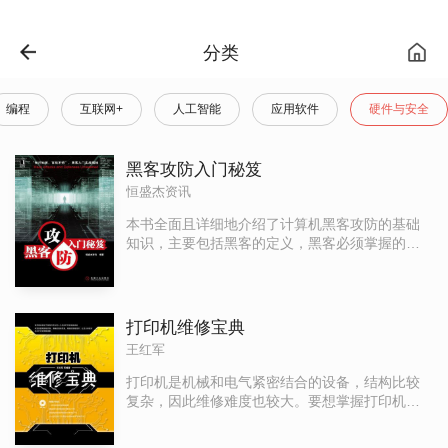
分类
编程
互联网+
人工智能
应用软件
硬件与安全
黑客攻防入门秘笈
恒盛杰资讯
本书全面且详细地介绍了计算机黑客攻防的基础
知识，主要包括黑客的定义，黑客必须掌握的常
用术语和命令，网络信息的扫描与嗅探，
Windows系统漏洞攻防，木马和病毒攻防，网
页、QQ和E—mail攻防，破解常用密码以及提升
系统安全性能等，让读者在了解黑客攻击手段的
打印机维修宝典
同时，也知道如何采取有效的防范措施。 本书在
王红军
安排知识点时，按照由易到难、循序渐进的顺序
进行排列，最大限度地满足了初学者的学习要
打印机是机械和电气紧密结合的设备，结构比较
求。本书内容全面，图文对应，讲解深浅适宜，
复杂，因此维修难度也较大。要想掌握打印机的
叙述条理清楚，并采用了一问一答的形式，让读
维修技术，就需要系统地学习打印机的结构、工
者不仅能够知其然，而且还能知其所以然。此
作原理和故障诊断维修方法。本书主要讲解这些