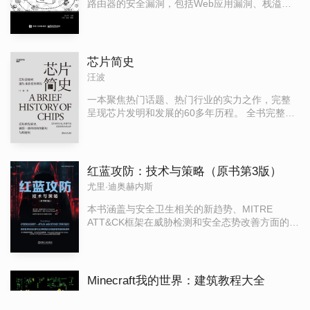
路由器的安全漏洞，包括Web应用漏洞、栈溢出
维修实战、电脑死机和蓝屏故障维修实战、
漏洞等，并辅以大量案例进行了翔实的分析。本
Windows系统错误故障维修实战、网络故障维修
书针对家用路由器这一新领域进行漏洞的挖掘与
实战、病毒和木马故障维修实战。《系统安装、
分析，其原理和方法同样适用于智能设备、物联
维护及故障排除实战》每一章都配有多个任务和
网等。
芯片简史
实例，采用图解的方式讲解。这样可以避免纯理
汪波
论讲解的枯燥，提高书籍的实用性和可阅读性，
使读者不但可以掌握操作系统的安装、维护及故
一本聚焦热门话题、热门行业的实力之作，完整
障排除方法，还可以从大量的故障维修实战中积
呈现芯片发明和发展的60多年历程。 全书完整呈
累维修经验，提高实战技能。《系统安装、维护
现了芯片发明与发展的历程，从支撑芯片产业发
及故障排除实战》内容由浅入深、案例丰富、图
展的量子力学讲起，逐渐发展到半导体物理学，
文并茂、易学实用，不仅可以作为从事电脑维护
进而催生了半导体器件，这些器件又由简到繁，
维修工作的专业人员的使用手册，而且可以作为
像一颗发芽的种子，演化出了双极型晶体管、
红蓝攻防：技术与策略（原书第3版）
普通电脑用户的指导用书，同时也可作为大、中
MOS场效晶体管、光电二极管等，并由此集成构
专院校相关专业及培训机构师生的参考书。
尤里·迪奥赫内斯
造出了模拟芯片（通信和传感器芯片等）、数字
芯片（CPU、存储器、FPGA等）和光电芯片等。
本书涵盖与安全卫生相关的新趋势、MITRE
蕞后，本书还展示了芯片设计方法和制造方法由
ATT&CK框架在威胁检测和安全态势改善方面的应
手工到自动的发展过程，并指出了芯片未来面对
用，以及新的网络攻防技术。 第1～3章侧重于预
的挑战和可能的解决路径。可以说，了解芯片，
防措施，介绍如何通过采取安全措施来降低威胁
有这一本书就够了。
行为者利用组织环境的可能性，从而改善组织的
安全态势；第4～9章引导读者逐步深入了解对手
Minecraft我的世界：建筑教程大全
的思维、战术、技术等，开始从对手的角度认识
MaxKim
攻击的过程，从而更好地持续改善组织环境的防