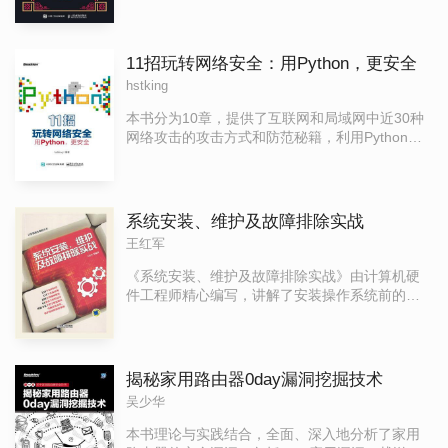
级）”。“信息安全工程师（中级）”岗位的人才评
知识。主要内容有：密码学、电子邮件安全、
价工作的实施，将成为科学评价我国信息安全专
Web安全、数据安全、系统安全与访问控制、网
业技术人员的重要手段，也将为我国培养和选拔
络管理与安全、IPSec协议、入侵检测、计算机病
11招玩转网络安全：用Python，更安全
信息安全专业技术人才，发挥重要作用。 本书根
毒、防火墙等内容。读者可以较快地对网络安全
hstking
据信息安全工程师考试大纲的要求进行编写，内
有一个整体的清晰概念，并可以将其中的很多概
容主要包括信息安全基本概念、基本技术和基本
念和技术直接应用到构建安全网络系统的实际工
本书分为10章，提供了互联网和局域网中近30种
应用等方面，讲授方法注重理论联系实际，突出
作之中。
网络攻击的攻击方式和防范秘籍，利用Python工
实用技术。全书共分8章，具体内容包括：信息安
具和脚本让网络更安全。这30种方法，笔者按照
全基础、密码学基础与应用、网络安全基础、信
攻击手法进行分类，分为10类，每种手法从概
息系统安全基础、应用系统安全基础、网络安全
念、原理、工具、防范秘籍等方向进行了阐述，
技术与产品、信息系统安全工程、应用安全工
是一本所有公司都该入手的网络安全防范教科
系统安装、维护及故障排除实战
程。
书。
王红军
《系统安装、维护及故障排除实战》由计算机硬
件工程师精心编写，讲解了安装操作系统前的准
备、分区与格式化硬盘、安装前的UEFI BIOS设
置、安装快速启动的Windows 10系统、安装快速
启动的Windows 8系统、快速安装多操作系统、硬
件驱动程序安装及设置、电脑上网及组建家庭无
揭秘家用路由器0day漏洞挖掘技术
线局域网、优化Windows以提高运行速度、快速
吴少华
重装Windows 8/10系统、备份系统和恢复系统、
恢复丢失的电脑数据、电脑安全加密、电脑故障
本书理论与实践结合，全面、深入地分析了家用
分析和诊断方法、Windows系统启动与关机故障