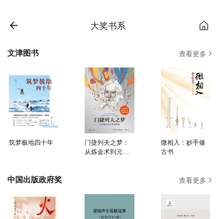
大奖书系
文津图书
查看更多
筑梦极地四十年
门捷列夫之梦：
微相入：妙手修
从炼金术到元素
古书
周期表
中国出版政府奖
查看更多