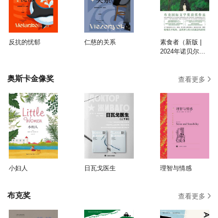
反抗的忧郁
仁慈的关系
素食者（新版 |
2024年诺贝尔文
学奖得主韩江代
表作）
奥斯卡金像奖
查看更多
小妇人
日瓦戈医生
理智与情感
布克奖
查看更多