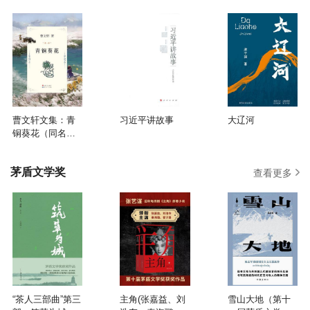
曹文轩文集：青
习近平讲故事
大辽河
铜葵花（同名影
视原著）
茅盾文学奖
查看更多
“茶人三部曲”第三
主角(张嘉益、刘
雪山大地（第十