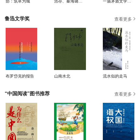
部：筑草为城
浩存、秦海璐主
一届茅盾文学奖
演同名影视原著)
获奖作品）
鲁迅文学奖
查看更多
布罗岱克的报告
山南水北
流水似的走马
“中国阅读”图书推荐
查看更多