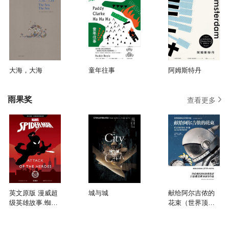
大海，大海
童年往事
阿姆斯特丹
雨果奖
查看更多
英文原版 漫威超
城与城
献给阿尔吉侬的
级英雄故事.蜘蛛
花束（世界顶级
侠 Spider-Man：
科幻大师杰作
Attack of the
选）