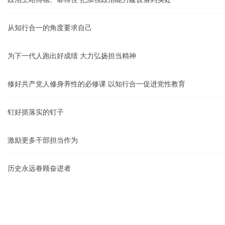
从知行合一的角度要求自己
为下一代人跑出好成绩 大力弘扬担当精神
修好共产党人修身养性的必修课 以知行合一促进党性教育
钉好抓落实的钉子
激励更多干部担当作为
历史永远眷顾奋进者
不将今日负初心
以实干为荣 用实绩说话