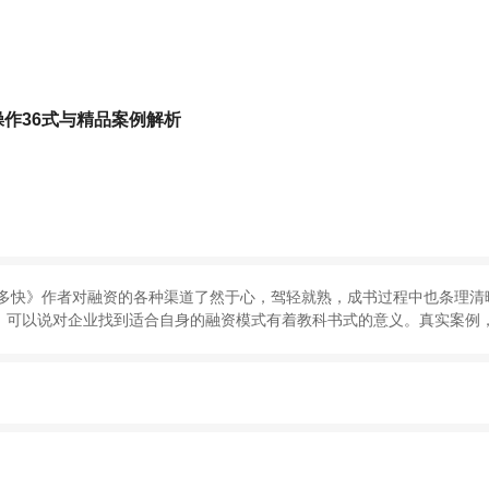
作36式与精品案例解析
多快
》
作者对融资的各种渠道了然于心
，
驾轻就熟
，
成书过程中也条理清
，
可以说对企业找到适合自身的融资模式有着教科书式的意义
。
真实案例