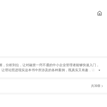
晰
，
分析到位
，
让对融资一窍不通的中小企业管理者能够快速入门
，
，
让理论照进现实这本书中所涉及的各种案例
，
既真实又有趣
，
读者读
共39章