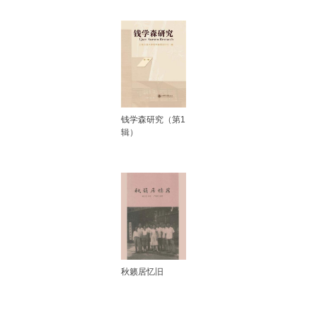
钱学森研究（第1
辑）
秋籁居忆旧