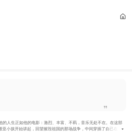
他的人生正如他的电影
：
激烈
、
丰富
、
不羁
，
音乐无处不在
。
在这部
维亚小孩开始讲起
，
回望摧毁祖国的那场战争
，
中间穿插了自己在电影