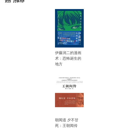
热门推荐
伊藤润二的漫画
术：恐怖诞生的
地方
朝闻道 夕不甘
死：王朝闻传