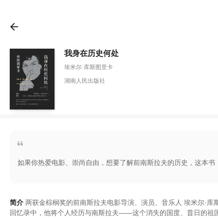
我身在历史何处
埃米尔·库斯图里卡
湖南人民出版社
如果你热爱电影、崇尚自由，想要了解前南斯拉夫的历史，这本书
简介
两获金棕榈奖的前南斯拉夫电影导演
、
演员
、
音乐人 埃米尔·库
回忆录中
，
他将个人经历与南斯拉夫——这个消失的国度
、
昔日的祖