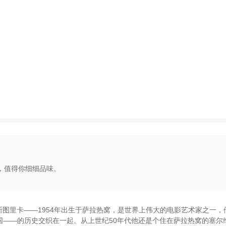
，值得你细细品味。
斯图里卡——1954年出生于萨拉热窝
，
是世界上伟大的电影艺术家之一
，
国——的历史交织在一起
。
从上世纪50年代他还是个住在萨拉热窝的塞尔