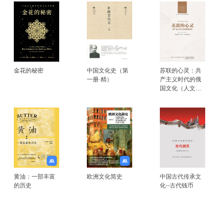
金花的秘密
中国文化史（第
苏联的心灵：共
一册·精）
产主义时代的俄
国文化（人文与
社会译丛）
黄油：一部丰富
欧洲文化简史
中国古代传承文
的历史
化--古代钱币