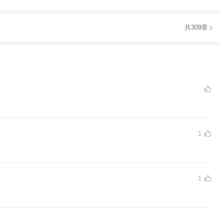
共309章
1
1