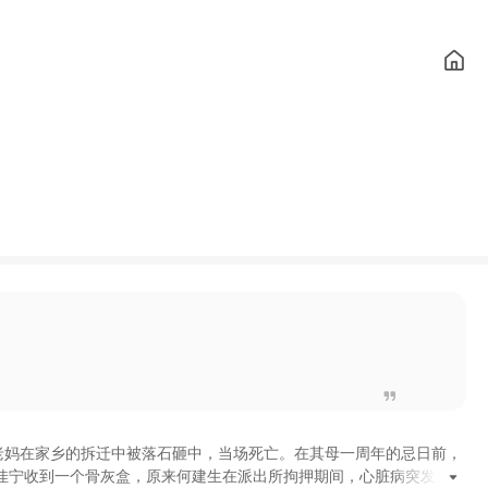
老妈在家乡的拆迁中被落石砸中
，
当场死亡
。
在其母一周年的忌日前
，
佳宁收到一个骨灰盒
，
原来何建生在派出所拘押期间
，
心脏病突发死亡