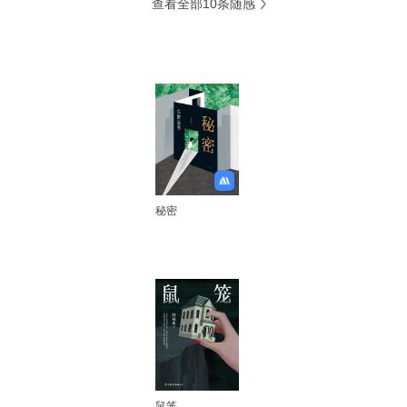
查看全部10条随感
秘密
鼠笼