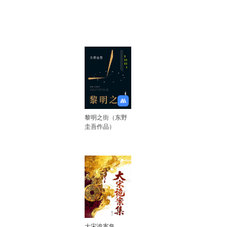
黎明之街（东野
圭吾作品）
大宋诡案集