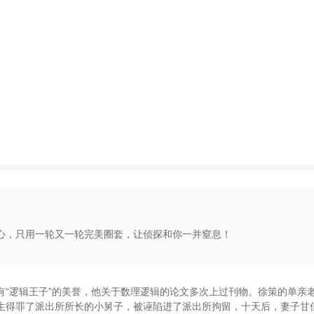
心，只用一轮又一轮完美圈套，让侦探和你一并窒息！
有
“
逻辑王子
”
的美誉
，
他关于数理逻辑的论文多次上过刊物
。
徐策的单亲
生得罪了派出所所长的小舅子
，
被诬陷进了派出所拘留
，
十天后
，
妻子甘