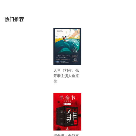
热门推荐
人鱼（刘孜、张
开泰主演人鱼原
著
罪全书：全新再