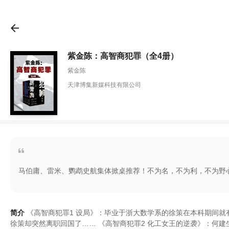
紫金陈：高智商犯罪（全4册）
紫金陈
天津博集新媒科技有限公司
马伯庸、雷米、鹦鹉史航集体掀桌推荐！不为名，不为利，不为野
简介
《
高智商犯罪1 设局
》
：
毕业于浙大数学系的徐策在本科期间就
徐策却突然离职回国了
……
《
高智商犯罪2 化工女王的逆袭
》
：
何建