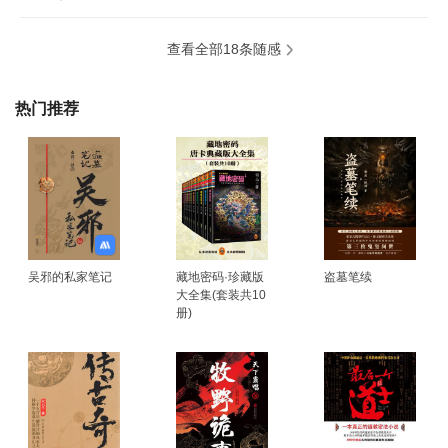
查看全部18条随感
热门推荐
吴邪的私家笔记
藏地密码·珍藏版
盗墓笔续
大全集(套装共10
册)