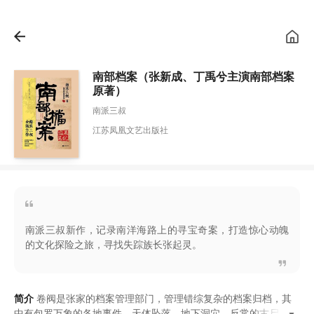
南部档案（张新成、丁禹兮主演南部档案
原著）
南派三叔
江苏凤凰文艺出版社
南派三叔新作，记录南洋海路上的寻宝奇案，打造惊心动魄
的文化探险之旅，寻找失踪族长张起灵。
简介
卷阀是张家的档案管理部门
，
管理错综复杂的档案归档
，
其
中有包罗万象的各地事件
，
天体坠落
、
地下洞穴
、
反常的古尸
，
无