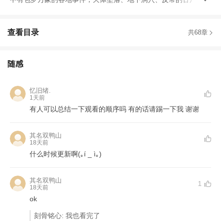
查看目录
共68章
随感
忆旧绪.
1天前
有人可以总结一下观看的顺序吗 有的话请踢一下我 谢谢
其名双鸭山
18天前
什么时候更新啊(｡í _ ì｡)
其名双鸭山
1
18天前
ok
刻骨铭心: 我也看完了