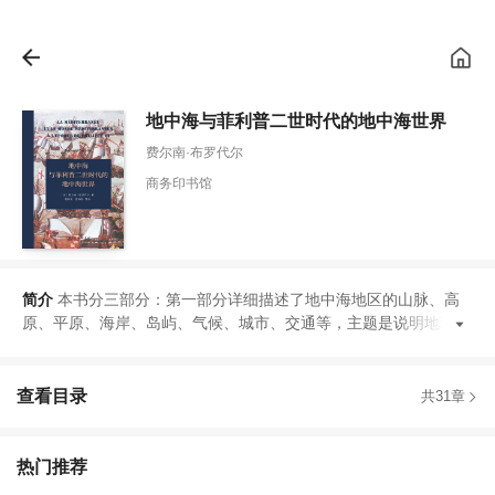
地中海与菲利普二世时代的地中海世界
费尔南·布罗代尔
商务印书馆
简介
本书分三部分
：
第一部分详细描述了地中海地区的山脉
、
高
原
、
平原
、
海岸
、
岛屿
、
气候
、
城市
、
交通等
，
主题是说明地理与
查看目录
共31章
热门推荐