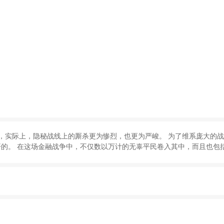
，
实际上
，
隐秘战线上的厮杀更为惨烈
，
也更为严峻
。
为了维系庞大的战
开的
。
在这场金融战争中
，
不仅数以万计的无辜平民卷入其中
，
而且也包