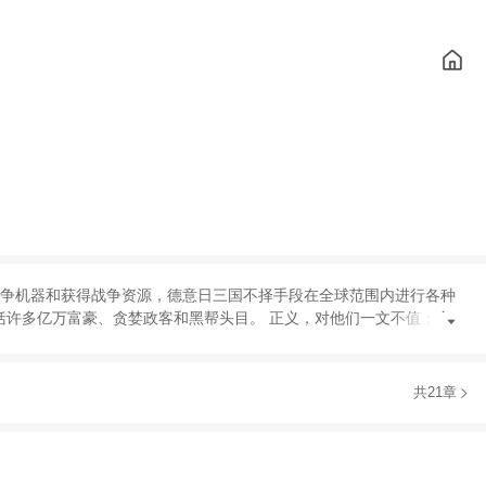
争机器和获得战争资源
，
德意日三国不择手段在全球范围内进行各种
括许多亿万富豪
、
贪婪政客和黑帮头目
。
正义
，
对他们一文不值
；
金
共21章