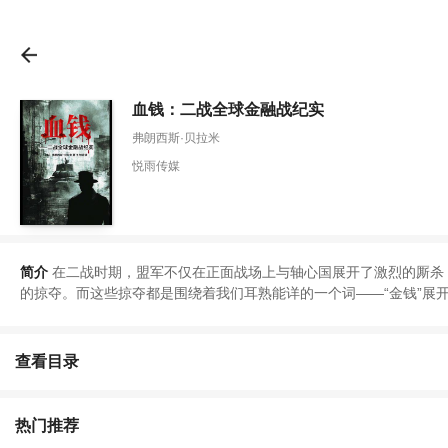
血钱：二战全球金融战纪实
弗朗西斯·贝拉米
悦雨传媒
简介
在二战时期
，
盟军不仅在正面战场上与轴心国展开了激烈的厮杀
的掠夺
。
而这些掠夺都是围绕着我们耳熟能详的一个词——
“
金钱
”
展
钱
查看目录
热门推荐