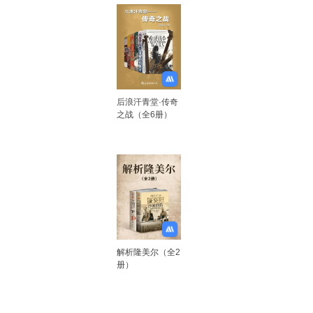
后浪汗青堂·传奇
之战（全6册）
解析隆美尔（全2
册）