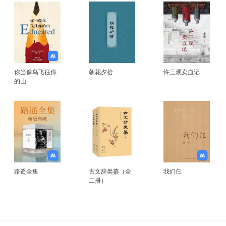
你当像鸟飞往你
朝花夕拾
许三观卖血记
的山
路遥全集
古文辞类纂（全
我们仨
二册）