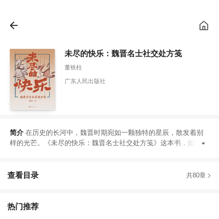
未尽的快乐：魏晋名士社交处方笺
董铁柱
广东人民出版社
简介
在历史的长河中
，
魏晋时期宛如一颗独特的星辰
，
散发着别
样的光芒
。
《
未尽的快乐
：
魏晋名士社交处方笺
》
这本书
，
如同一
查看目录
共80章
热门推荐