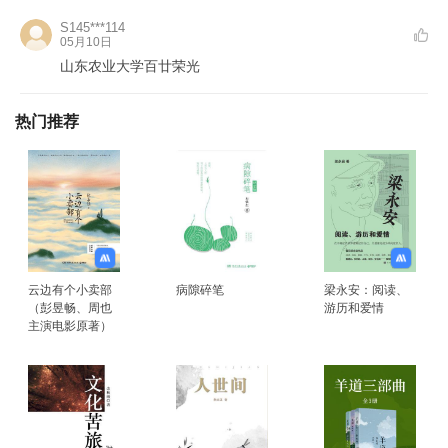
S145***114
05月10日
山东农业大学百廿荣光
热门推荐
云边有个小卖部
病隙碎笔
梁永安：阅读、
（彭昱畅、周也
游历和爱情
主演电影原著）