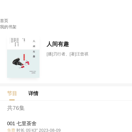
首页
我的书架
人间有趣
[播]刃行者、[著]汪曾祺
节目
详情
共76集
001 七里茶舍
免费
时长 05′43″ 2023-08-09