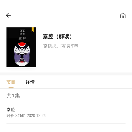
秦腔（解读）
[播]兆龙、[著]贾平凹
节目
详情
共1集
秦腔
时长 34′59″ 2020-12-24