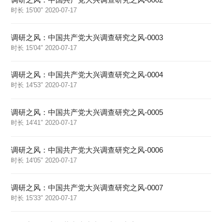
时长 15′00″ 2020-07-17
调研之风：中国共产党大兴调查研究之风-0003
时长 15′04″ 2020-07-17
调研之风：中国共产党大兴调查研究之风-0004
时长 14′53″ 2020-07-17
调研之风：中国共产党大兴调查研究之风-0005
时长 14′41″ 2020-07-17
调研之风：中国共产党大兴调查研究之风-0006
时长 14′05″ 2020-07-17
调研之风：中国共产党大兴调查研究之风-0007
时长 15′33″ 2020-07-17