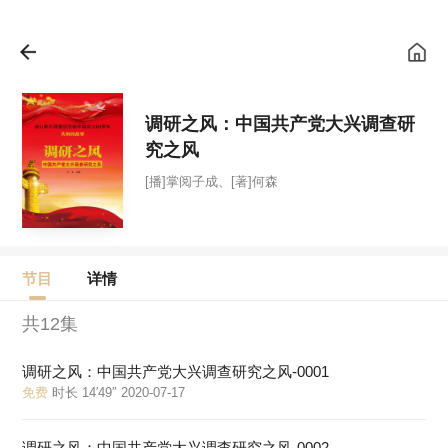
调研之风：中国共产党大兴调查研
究之风
[播]掌阅子成、[著]何森
节目
详情
共12集
调研之风：中国共产党大兴调查研究之风-0001
免费
时长 14′49″ 2020-07-17
调研之风：中国共产党大兴调查研究之风-0002