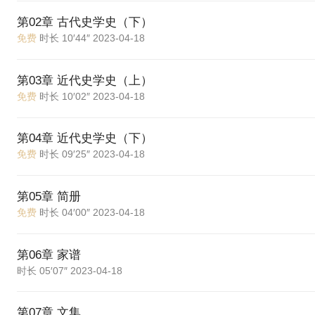
第02章 古代史学史（下）
免费
时长 10′44″ 2023-04-18
第03章 近代史学史（上）
免费
时长 10′02″ 2023-04-18
第04章 近代史学史（下）
免费
时长 09′25″ 2023-04-18
第05章 简册
免费
时长 04′00″ 2023-04-18
第06章 家谱
时长 05′07″ 2023-04-18
第07章 文集