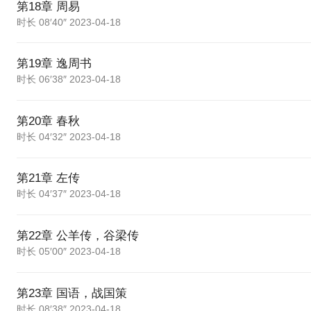
第18章 周易
时长 08′40″ 2023-04-18
第19章 逸周书
时长 06′38″ 2023-04-18
第20章 春秋
时长 04′32″ 2023-04-18
第21章 左传
时长 04′37″ 2023-04-18
第22章 公羊传，谷梁传
时长 05′00″ 2023-04-18
第23章 国语，战国策
时长 08′38″ 2023-04-18