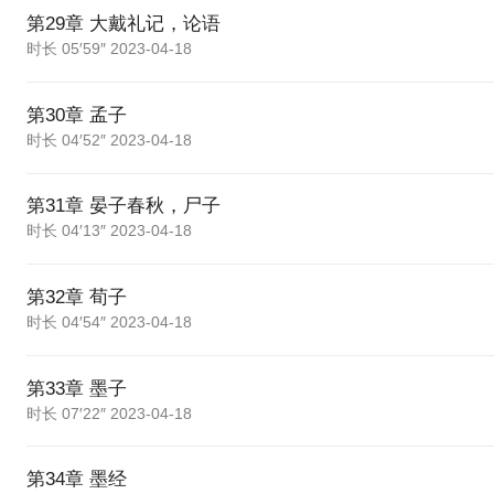
第29章 大戴礼记，论语
时长 05′59″ 2023-04-18
第30章 孟子
时长 04′52″ 2023-04-18
第31章 晏子春秋，尸子
时长 04′13″ 2023-04-18
第32章 荀子
时长 04′54″ 2023-04-18
第33章 墨子
时长 07′22″ 2023-04-18
第34章 墨经