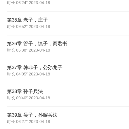
时长 06′24″ 2023-04-18
第35章 老子，庄子
时长 09′52″ 2023-04-18
第36章 管子，慎子，商君书
时长 05′38″ 2023-04-18
第37章 韩非子，公孙龙子
时长 04′05″ 2023-04-18
第38章 孙子兵法
时长 09′40″ 2023-04-18
第39章 吴子，孙膑兵法
时长 06′27″ 2023-04-18