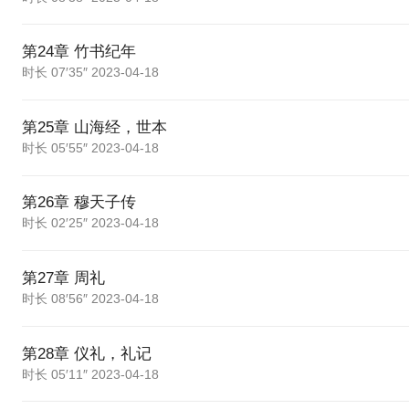
第24章 竹书纪年
时长 07′35″ 2023-04-18
第25章 山海经，世本
时长 05′55″ 2023-04-18
第26章 穆天子传
时长 02′25″ 2023-04-18
第27章 周礼
时长 08′56″ 2023-04-18
第28章 仪礼，礼记
时长 05′11″ 2023-04-18