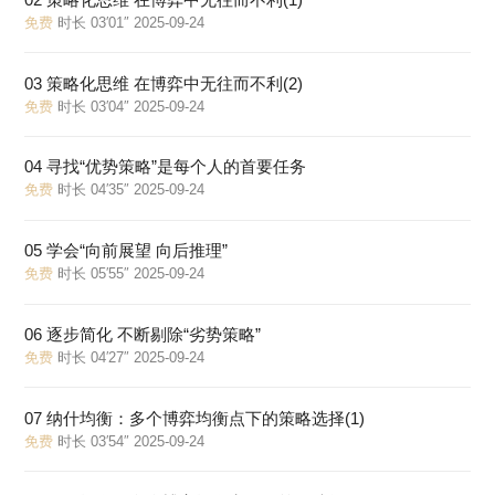
免费
时长 03′01″ 2025-09-24
03 策略化思维 在博弈中无往而不利(2)
免费
时长 03′04″ 2025-09-24
04 寻找“优势策略”是每个人的首要任务
免费
时长 04′35″ 2025-09-24
05 学会“向前展望 向后推理”
免费
时长 05′55″ 2025-09-24
06 逐步简化 不断剔除“劣势策略”
免费
时长 04′27″ 2025-09-24
07 纳什均衡：多个博弈均衡点下的策略选择(1)
免费
时长 03′54″ 2025-09-24