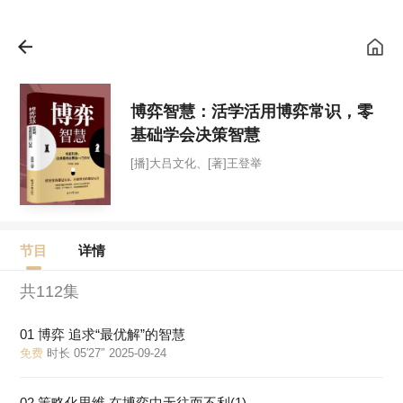
博弈智慧：活学活用博弈常识，零
基础学会决策智慧
[播]大吕文化、[著]王登举
节目
详情
共112集
01 博弈 追求“最优解”的智慧
免费
时长 05′27″ 2025-09-24
02 策略化思维 在博弈中无往而不利(1)