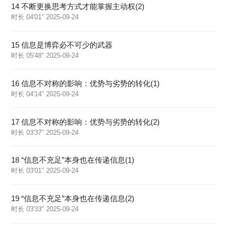
14 不断更换思考方式才能掌握主动权(2)
时长 04′01″ 2025-09-24
15 信息是博弈必不可少的武器
时长 05′48″ 2025-09-24
16 信息不对称的影响：优势与劣势的转化(1)
时长 04′14″ 2025-09-24
17 信息不对称的影响：优势与劣势的转化(2)
时长 03′37″ 2025-09-24
18 “信息不充足”本身也在传递信息(1)
时长 03′01″ 2025-09-24
19 “信息不充足”本身也在传递信息(2)
时长 03′33″ 2025-09-24