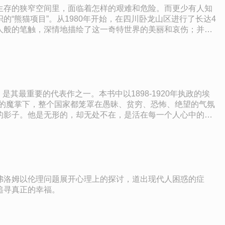
生存的狭窄空间里，面临着怎样的艰难和危险。而更少有人知
“熊猫项目”。从1980年开始，在四川卧龙山区进行了长达4
人般的笔触，深情地描绘了这一奇特世界的美丽和哀伤；并首
家、老百姓以及各种生活中的小故事，在他娓娓道来的平静语气
其最重要的代表作之一。本书中以1898-1920年执政的埃
的魔掌下，整个国家都笼罩在愚昧、贫穷、恐怖、绝望的气氛
的影子。他是无形的，却无处不在，是活在每一个人心中的神
郁压抑的气氛让人联想到魔鬼统治下的地狱。《总统先生》同
《暴君班德拉斯》一起被合称为“拉美四大反独裁小说”。
弗洛姆以伦理问题展开心理上的探讨，道出现代人困惑的症
追寻真正的幸福。