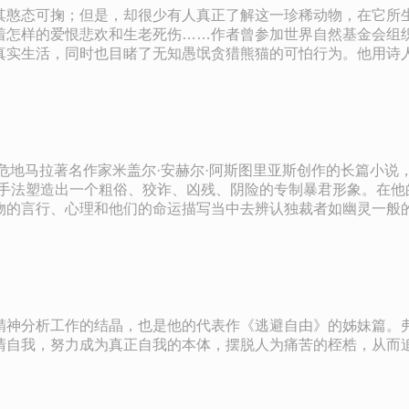
其憨态可掬；但是，却很少有人真正了解这一珍稀动物，在它所
怎样的爱恨悲欢和生老死伤……作者曾参加世界自然基金会组织的
真实生活，同时也目睹了无知愚氓贪猎熊猫的可怕行为。他用诗
目”及其内情。夏勒还描写了在当时的中国做科研时所遇到的科学
流、撞击。
危地马拉著名作家米盖尔·安赫尔·阿斯图里亚斯创作的长篇小说，是
张手法塑造出一个粗俗、狡诈、凶残、阴险的专制暴君形象。在他
物的言行、心理和他们的命运描写当中去辨认独裁者如幽灵一般
，给暴君的形象罩上了一层神秘的迷雾。全书精心设计的这种阴
亚·马尔克斯的《族长的没落》、何塞·路易斯·加西亚·桑切斯的
精神分析工作的结晶，也是他的代表作《逃避自由》的姊妹篇。
清自我，努力成为真正自我的本体，摆脱人为痛苦的桎梏，从而