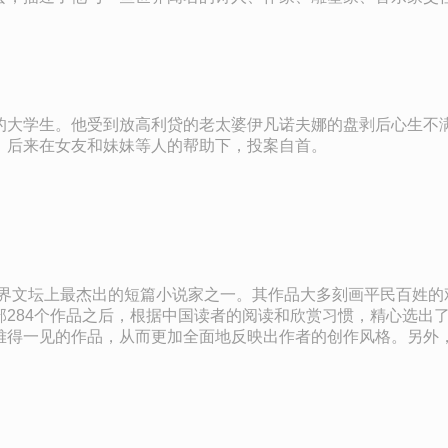
市维也纳和自己的犹太家庭写起，一直写到1939年9月已满6
的大学生。他受到放高利贷的老太婆伊凡诺夫娜的盘剥后心生不
。后来在女友和妹妹等人的帮助下，投案自首。
世界文坛上最杰出的短篇小说家之一。其作品大多刻画平民百姓的
部284个作品之后，根据中国读者的阅读和欣赏习惯，精心选出
难得一见的作品，从而更加全面地反映出作者的创作风格。另外，
“探案推理小说”，“哲理象征小说”，这也是这个选本有别于其他选