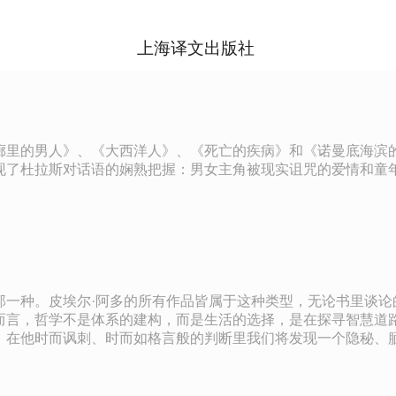
上海译文出版社
廊里的男人》、《大西洋人》、《死亡的疾病》和《诺曼底海滨
现了杜拉斯对话语的娴熟把握：男女主角被现实诅咒的爱情和童
那一种。皮埃尔·阿多的所有作品皆属于这种类型，无论书里谈论
而言，哲学不是体系的建构，而是生活的选择，是在探寻智慧道
，在他时而讽刺、时而如格言般的判断里我们将发现一个隐秘、