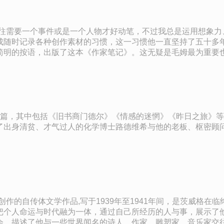
往往需要一个事件或是一个人物才好动笔，不过我总是运用想象力
成随时记录各种创作素材的习惯，这一习惯他一直坚持了五十多
简明的按语，出版了这本《作家笔记》。这无疑是毛姆最为重要
密公之于众了。虽然之后还出版了《随性而至》和《观点》这两本
告别。
8篇，其中包括《旧书商门德尔》《情感的迷惘》《昨日之旅》
了出身清贫、才气过人的化学博士路德维希与他的老板、枢密顾
作的自传体文学作品,写于1939年至1941年间，是茨威格在
把个人命运与时代融为一体，通过自己所经历的人与事，展示了
会，描述了他与一些世界闻名的诗人、作家、雕塑家、音乐家交