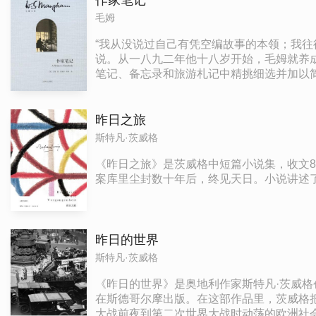
作家笔记
毛姆
“我从没说过自己有凭空编故事的本领；我
说。从一八九二年他十八岁开始，毛姆就养
笔记、备忘录和旅游札记中精挑细选并加以
他“写作素材的仓库”亦即他创作的终极秘
和终点，是他对自己一生漫长的文学生涯的
昨日之旅
斯特凡·茨威格
《昨日之旅》是茨威格中短篇小说集，收文
案库里尘封数十年后，终见天日。小说讲述
昨日的世界
斯特凡·茨威格
《昨日的世界》是奥地利作家斯特凡·茨威格创
在斯德哥尔摩出版。在这部作品里，茨威格
大战前夜到第二次世界大战时动荡的欧洲社