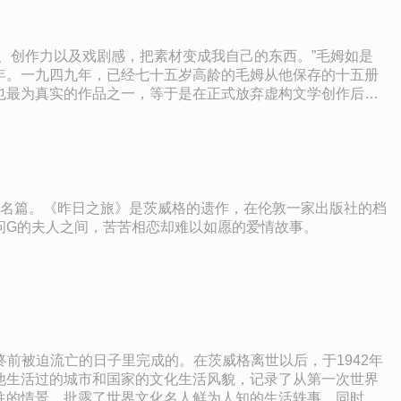
、创作力以及戏剧感，把素材变成我自己的东西。”毛姆如是
年。一九四九年，已经七十五岁高龄的毛姆从他保存的十五册
也最为真实的作品之一，等于是在正式放弃虚构文学创作后将
随笔和评论集，《作家笔记》可以看作毛姆一生文学创作的起点
等名篇。《昨日之旅》是茨威格的遗作，在伦敦一家出版社的档
问G的夫人之间，苦苦相恋却难以如愿的爱情故事。
临终前被迫流亡的日子里完成的。在茨威格离世以后，于1942年
他生活过的城市和国家的文化生活风貌，记录了从第一次世界
往的情景，批露了世界文化名人鲜为人知的生活轶事，同时穿