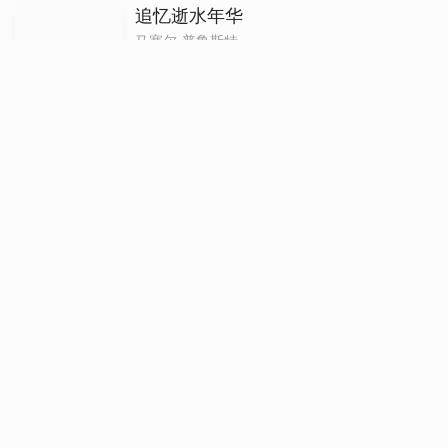
追忆逝水年华
马塞尔·普鲁斯特
普鲁斯特是整个二十世纪开宗立派、最伟大
体，将其所见所闻所思所感融为一体，既有
众多枝蔓的小说之树，也可以说是一部交织
即可领略这部鸿篇巨著的风采，堪称真正的“
追日
伊恩·麦克尤恩
《追日》是麦克尤恩近年来野心最大也最受
五任太太红杏出墙，与家里的装修工公然偷
进而急转直下，既惊悚又合理地盘活了别尔
——于是，好的，坏的，阴差阳错的，啼笑
周作人俞平伯往来通信集
俞平伯
《周作人俞平伯往来通信集》是20世纪两位文化
日；俞平伯致周作人的书信181封，时间由1