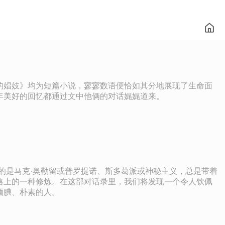
的娼妓》均为短篇小说，寥寥数语便恰如其分地展现了生命面
年美好的回忆都通过文中他俩的对话娓娓道来。
的是马克·奥勒留或普罗提诺、斯多葛派或神秘主义，总是带着
路上的一种修炼。在这部对话录里，我们将发现一个令人钦佩
腼腆、朴素的人。