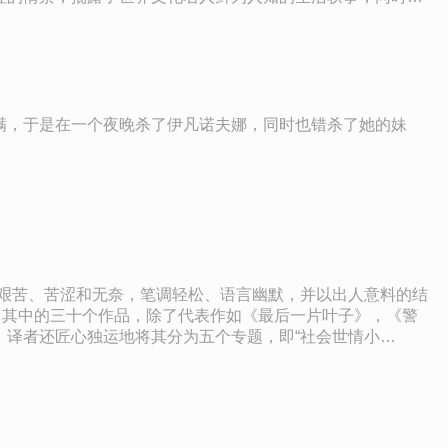
0岁的时候，时值第二次世界大战爆发，他认为，这是“我们这些
满，于是在一个夜晚杀了伊凡诺夫娜，同时也错杀了她的妹
艰苦、苦涩和无奈，笔调轻松、语言幽默，并以出人意料的结
了其中的三十个作品，除了代表作如《最后一片叶子》，《警
译者还匠心独运地将其分为五个专题，即“社会世情小
本的一个亮点所在。