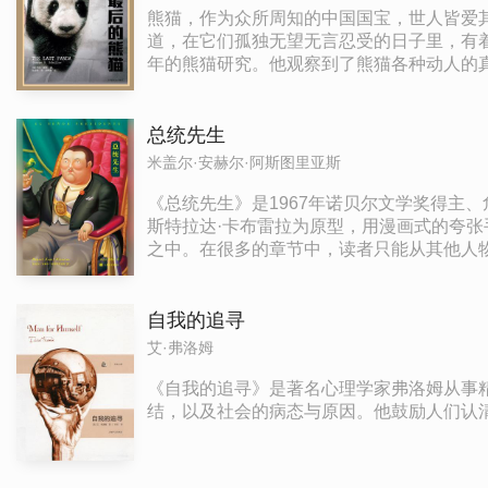
熊猫，作为众所周知的中国国宝，世人皆爱
道，在它们孤独无望无言忍受的日子里，有着
年的熊猫研究。他观察到了熊猫各种动人的
次向全世界公布了这项史无前例的“熊猫项
中，可以让现在的读者感觉到各种观点的交
总统先生
米盖尔·安赫尔·阿斯图里亚斯
《总统先生》是1967年诺贝尔文学奖得主、
斯特拉达·卡布雷拉为原型，用漫画式的夸
之中。在很多的章节中，读者只能从其他人
祇。小说用这种反客为主、虚实结合的手法
乌斯拉尔·彼特里的《独裁者的葬礼》、加西
自我的追寻
艾·弗洛姆
《自我的追寻》是著名心理学家弗洛姆从事
结，以及社会的病态与原因。他鼓励人们认