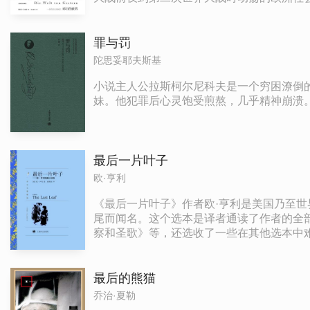
插了作者各种细腻的心迹。茨威格从出生的城
六十岁人的时代彻底结束”。
罪与罚
陀思妥耶夫斯基
小说主人公拉斯柯尔尼科夫是一个穷困潦倒
妹。他犯罪后心灵饱受煎熬，几乎精神崩溃
最后一片叶子
欧·亨利
《最后一片叶子》作者欧·亨利是美国乃至
尾而闻名。这个选本是译者通读了作者的全
察和圣歌》等，还选收了一些在其他选本中
说”，“爱情情爱小说”，“无赖骗子小说”，
最后的熊猫
乔治·夏勒