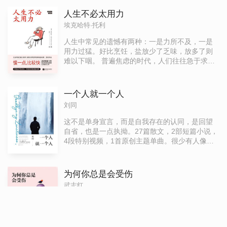
化，小到两只蚂蚁的争斗，无不栩栩如生地再现
于梭罗的生花妙笔之下，这是一本清新、健康、
人生不必太用力
引人向上的书，它向世人揭示了作者在回归自然
埃克哈特·托利
的生活实验中所发现的人生真谛。
人生中常见的遗憾有两种：一是力所不及，一是
用力过猛。好比烹饪，盐放少了乏味，放多了则
难以下咽。 普遍焦虑的时代，人们往往急于求
成，在忙碌中横冲直撞。其实，想要得到的东
西，只要沉着冷静、脚踏实地，就可以轻易地、
自然而然地获得。太过用力地去追求一个所谓更
一个人就一个人
好的结果，反而会让人忽略当下所拥有的一切，
刘同
事与愿违。 在本书中，剑桥大学哲学导师埃克哈
特·托利以充满哲思的语言向读者展示了如何通过
这不是单身宣言，而是自我存在的认同，是回望
拥抱内心的平和，成就真正的自我。 烦恼本无
自省，也是一点执拗。27篇散文，2部短篇小说，
根，不捡自然无。当我们不再被自己的思维所限
4段特别视频，1首原创主题单曲。很少有人像他
制，痛苦便会随之消失，快乐也会随之而来。 本
一样时刻记录生活，细碎、日常、温暖。从1999
书如人生路标一般，帮助你拨开迷雾，放下不必
年到2020年，从湘南小城出发，经省会长沙，抵
要的负重。
达首都北京，1800公里路程，我走了21年。北京
为何你总是会受伤
西站、紫竹桥公交站、雍和宫地铁站……而今，
武志红
火车站依然人潮汹涌，小车仍会与公交车抢道，
地铁里的风一年四季二十余载都是一样的味道。
武志红老师从事心理学事业25年来，一直都非常
而我，常被人问起：你还是一个人？有时也会
关注当下人们的心理状态与变化，并为此做了大
想，一个人的状态是不是不太好？但再想想，一
量的调查、研究工作，以心理学微观角度，从当