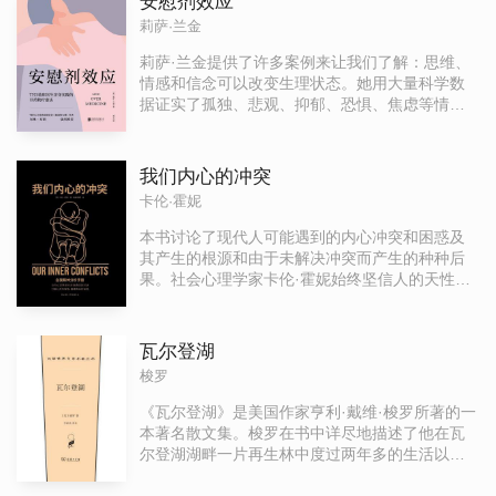
安慰剂效应
己？ 22个鲜活的故事，带领我们走进心中“隐秘的
莉萨·兰金
角落”。在心理咨询室这个小小的密闭空间里，人
们会展现出自己真实、脆弱的一面：忍耐与释
莉萨·兰金提供了许多案例来让我们了解：思维、
放、脆弱与强大、成功与逆境、混乱与意义，心
情感和信念可以改变生理状态。她用大量科学数
理咨询的过程伴随着结束与开始的交织。当我们
据证实了孤独、悲观、抑郁、恐惧、焦虑等情绪
进入咨询室，意味着我们决定结束被束缚的生
会伤害身体，而亲密关系、感恩、静坐冥想、性
活、拯救被淹没的自我，同时也象征着改变的开
生活和真实的自我表达则会启动身体的自愈机
始。 从咨询师的亲身讲述中，我们得以了解他们
制，进而发挥安慰剂效应的优势。《安慰剂效
我们内心的冲突
是如何工作的，来访者身上漫长而让人动容的改
应》独创了一种彻底改善健康的新方法：六步自
卡伦·霍妮
变是如何发生的，以及最后当咨询师以来访者身
我疗愈法。这六个步骤将帮助你找出生命中的哪
份走进咨询室时，他们身为平凡人经历了怎样的
个环节出了问题，是心理健康、创造力、环境，
本书讨论了现代人可能遇到的内心冲突和困惑及
挣扎和自我探索。
还是工作和人际关系等？以便你信任内在的指
其产生的根源和由于未解决冲突而产生的种种后
引，为自己制定一个个性化的治疗计划，帮助你
果。社会心理学家卡伦·霍妮始终坚信人的天性都
的身体做好接受奇迹的准备。
是无害的，即使出现了心理问题，只要愿意改
变，永远都不晚。她从探究矛盾背后的心理机制
入手，抽丝剥茧地剖析导致所有矛盾现象的最基
瓦尔登湖
础的人格冲突。启发读者以第三视角的姿态观
梭罗
察、了解、分析自己，进而尝试着改变自己。
《瓦尔登湖》是美国作家亨利·戴维·梭罗所著的一
本著名散文集。梭罗在书中详尽地描述了他在瓦
尔登湖湖畔一片再生林中度过两年多的生活以及
期间他的许多思考，大至四季交替造成的景色变