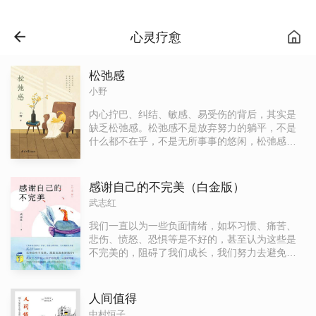
心灵疗愈
松弛感
小野
内心拧巴、纠结、敏感、易受伤的背后，其实是
缺乏松弛感。松弛感不是放弃努力的躺平，不是
什么都不在乎，不是无所事事的悠闲，松弛感而
是尽力之后对追求的随遇而安，是无所畏惧活出
自在心安、坚持自己的本心。本书是畅销书作家
写给易燃易爆易焦虑的年轻人，从自我、情绪、
感谢自己的不完美（白金版）
生活、职场、亲密关系等角度来讲述松弛感的含
武志红
义，以及如何在人生中创造出松弛感。人生唯有
不断精进本事，不断修炼自己，才能保持情绪内
我们一直以为一些负面情绪，如坏习惯、痛苦、
核稳定，由内而外散发出松弛感。
悲伤、愤怒、恐惧等是不好的，甚至认为这些是
不完美的，阻碍了我们成长，我们努力去避免和
克服它们。作者从新的角度、用心理学的知识告
诉我们，这些坏情绪，对我们有极大的帮助和正
面意义。这些情绪是伴随我们一生的，而且这些
人间值得
情绪并不是我们的敌人，是我们的朋友，我们应
中村恒子