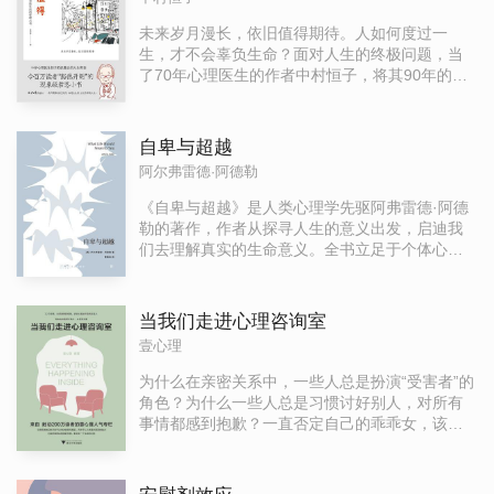
该接纳它们，并要感谢它们让我们越来越坚强，
体验更多生命的无限精彩。真实胜过完美。我们
未来岁月漫长，依旧值得期待。人如何度过一
要做的不是灭掉内心的魔鬼，而是去认识并拥抱
生，才不会辜负生命？面对人生的终极问题，当
它，活出真正的自我！
了70年心理医生的作者中村恒子，将其90年的人
生智慧，化为本书六大篇章关于工作、爱、人际
关系、幸福、死亡等课题的诚挚箴言，陪同数不
清的人走过人生泥泞的时期，让他们在认清生活
自卑与超越
真相后，仍然有热爱生活的勇气。 作者娓娓道来
阿尔弗雷德·阿德勒
的讲述，总有一句令你豁然开朗，消解心头烦
忧，感受生命的力量，让你意识到“这是你自己的
《自卑与超越》是人类心理学先驱阿弗雷德·阿德
人生”，只要活出自己，就会发现“人间值得”。
勒的著作，作者从探寻人生的意义出发，启迪我
们去理解真实的生命意义。全书立足于个体心理
学观点，从教育、家庭、婚姻、伦理、社交等多
个领域，以大量的实例为论述基础，阐明了人生
道路的方向和人生意义的真谛。
当我们走进心理咨询室
壹心理
为什么在亲密关系中，一些人总是扮演“受害者”的
角色？为什么一些人总是习惯讨好别人，对所有
事情都感到抱歉？一直否定自己的乖乖女，该如
何走出原生家庭的创伤，在过去的伤痛中重塑自
我？自我内耗严重的抑郁症患者，怎样将无尽的
匮乏感拒之门外，在爱与被爱的过程中疗愈自