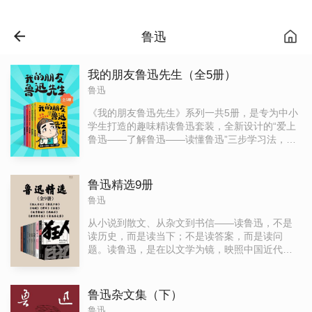
鲁迅
我的朋友鲁迅先生（全5册）
鲁迅
《我的朋友鲁迅先生》系列一共5册，是专为中小
学生打造的趣味精读鲁迅套装，全新设计的“爱上
鲁迅——了解鲁迅——读懂鲁迅”三步学习法，让
孩子轻松掌握23篇鲁迅经典作品。其中三册《鲁
迅曾经是少年》《爱讲故事的鲁迅》《举起笔
来》分别对应对鲁迅散文名篇、小说名篇、杂文
鲁迅精选9册
名篇的解读，展现了鲁迅爱吃、贪玩、个性鲜明
鲁迅
的鲜活形象，让孩子愿意和鲁迅成为朋友，再配
合漫画梳理鲁迅生平，更加理解经典文章的创作
从小说到散文、从杂文到书信——读鲁迅，不是
背景，最后通过《鲁迅文集》回归原著的精读。
读历史，而是读当下；不是读答案，而是读问
书中融入漫画、表情包、高频考点、互动问答
题。读鲁迅，是在以文学为镜，映照中国近代思
等，让孩子实现从考试提分到人文素养的双重提
想激荡的百年风云。他是教科书里的“匕首投枪”，
升，是孩子认识立体鲁迅、理解深刻思想的极佳
也是深夜灯下的孤独者；他是新文化运动的旗
版本。
手，也是重构神话的叛逆者。
鲁迅杂文集（下）
鲁迅