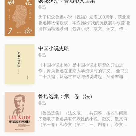
朝花夕拾：鲁迅散文全集
张、珍贵高清鲁迅手稿多幅、鲁迅及家人、友人
鲁迅
照片多张。书后还收录了鲁迅好友许寿裳作的
《鲁迅先生年谱》，比市场上其他鲁迅小说作品
为了纪念鲁迅小说《祝福》发表100周年，获北京
集更完整和更有体系，更具典藏价值。全书文字
鲁迅博物馆授权，本次推出“我的沉默震耳欲聋”鲁
校订，尊重原作，其中通假字和鲁迅习惯用字，
迅作品精选系列（包含小说、散文、杂文、传
完全按照原版保留。另有外国人名、地名等，均
记）插画本，首度收入鲁迅藏木刻版画、鲁迅照
保留鲁迅当时的译法，一本书读完鲁迅全部小
片等珍贵影像。 《朝花夕拾：鲁迅散文全集》
说。
是“我的沉默震耳欲聋”鲁迅作品精选系列之中的散
中国小说史略
文插图本。其中《朝花夕拾》（1926）共10篇，
鲁迅
《野草》（1927）共23篇，《两地书》（1934）
共3集，本书中所精选收录的各篇散文，参校1936
《中国小说史略》是中国小说史研究的开山之
年版《鲁迅全集》（第一版）及人民文学出版社
作，原为鲁迅在北京大学授课时的讲义。 全书共
2005年11月版《鲁迅全集》等版本编辑而成。为
二十八篇，从远古神话与传说讲起，至清末谴责
最大程度上保留原作精髓，全书的通假字和鲁迅
小说为止，全面梳理了中国小说的起源、发展和
习惯用字，仍完全保留。另有外国人名、地名
演变的过程，详细分析了各个历史时期小说的特
等，亦均保留原有译法，不作修改。同时为方便
点、流派、代表作品及其社会文化背景。 它不仅
鲁迅选集：第一卷（法）
阅读，对书中的人名、地名、作品、重要事件等
结束了“中国之小说自来无史”的局面，还为中国文
鲁迅
进行必要注释。
学史的研究提供了新的视角和方法。该书被誉为
中国小说史研究的经典之作，至今仍被广泛引用
《鲁迅选集》（法文版），共四卷，按照时间顺
和参考。
序选取了鲁迅具有代表性的小说、散文、散文诗
（第一卷）和杂文（第二、三、四卷）。杂文是
鲁迅作品重要的组成部分，具有非常高的文学艺