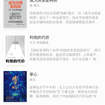
成为决策架构师
腻勾勒出一幅幅生动的历史画卷:从波谲云诡的内
唐·摩尔
阁权谋斗争，到牵动国运的国本之争;从乱国矿税
的施行，到边疆战事的得失......巧妙串联起宫廷与
传统领导力往往强调“拍板”能力，但《成为决策架
内阁的微妙博弈、朝廷与边疆的紧张对峙、士人
构师》提出了一种全新范式：高水平的领导者未
与商人的命运沉浮。全方位、多角度展现明神宗
必是关键时刻的决策者，而是能够塑造决策环
帝王之路的起与落，以及风云变幻的时代背景下
境、搭建决策流程、提升群体判断质量的人。领
大明王朝衰亡命运的深层脉络。
导力正在从“个人判断的正确性”转向“组织判断能
力的可持续性”。 两位行为决策领域重量级作者
利他的代价
——唐·摩尔与马克斯·巴泽曼，结合行为经济学、
大卫·埃德蒙兹
认知心理学的大量实证研究，揭示了人类决策中
的偏差与盲点，并提供了8个行为科学框架，帮助
【捐款有用吗？余华“利他的本质就是利己”，浙大
管理者设计信息呈现、流程激励与制度安排，让
哲学教授徐向东、益盒李治霖推荐】 上班途中，
好决策不再依赖天才与运气，而是成为组织可复
你看见浅水池里有孩子溺水，会不会去救？ 相信
制、可系统化的能力。书中涵盖如何告别直觉拍
你一定会。可如果代价是毁掉新买的名牌鞋、错
脑袋、挖掘被忽视的风险、平衡自信与过度自信
过重要会议、失去致富机遇呢？ 这时有人告诉
共处、善用群体智慧、用实验代替争论、突破零
你：只要捐出买鞋的钱，就能让千里之外的一千
掌心
和思维、将伦理融入系统，以及运用助推工具构
名孩子免于疟疾致死。 同样是一双鞋的代价，后
秦北
建优质决策环境。
者是否实现了更大的善？ 这一哲学思想实验，催
生了实效利他主义运动。它旨在不带偏见地实现
故事起步于中关村，主人公任大任在半导体行业
最大的善，但也被批评脱离实际。 在善意稀缺的
呼唤自主可控的创“芯”力量之际，毅然走出舒适
时代，本书邀你重新审视：对他人行善，是不是
圈，纵身商海，创办了对标国际芯片巨头的“专精
我们的责任？善意能否被计算？
特新”企业。 在遭遇了流片、产能、迭代、融资等