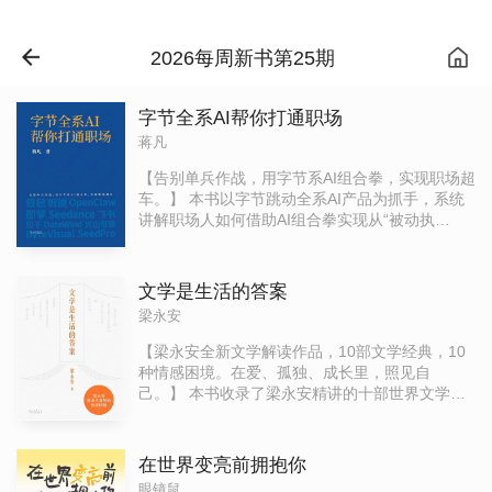
2026每周新书第25期
字节全系AI帮你打通职场
蒋凡
【告别单兵作战，用字节系AI组合拳，实现职场超
车。】 本书以字节跳动全系AI产品为抓手，系统
讲解职场人如何借助AI组合拳实现从“被动执
行”到“主动创造”的转型，真正打通职场全流程。
AI时代的职场竞争，早已不是比谁更努力，而是比
谁更会用工具、更会找捷径。AI的核心不是取代
文学是生活的答案
人，而是放大人的价值：通过精准匹配痛点、全
梁永安
流程协同联动、放大核心优势三大机制，构建“人
+AI”的高效职场新模式。书中详细拆解书中详细拆
【梁永安全新文学解读作品，10部文学经典，10
解豆包、飞书、即梦、剪映、Seedance、
种情感困境。在爱、孤独、成长里，照见自
DataWind、ByteVisual、OpenClaw、Coze等字
己。】 本书收录了梁永安精讲的十部世界文学经
节系AI产品矩阵，针对文案写作、数据处理、会议
典，时间跨度近两百年。 既有英国的《远大前
提效、创意内容、向上管理、跨部门协同、客户
程》《月亮与六便士》，也有中东战火中的《灿
对接、团队管理、技术开发等高频场景，提供可
烂千阳》、当代科幻《克拉拉与太阳》与自传体
在世界变亮前拥抱你
直接落地的工具组合与实操打法，帮助读者打通
成长故事《你当像鸟飞往你的山》…… 表面作品
眼镜鼠
一个个具体工作环节。更覆盖制造、互联网、教