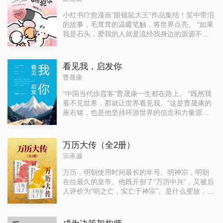
写的是战争中的婚姻、生在极端家庭的女孩、为
育、金融、法律等多个行业，给出垂直领域专属AI
艺术抛下一切的中年人、在病房里被机器人陪伴
小红书疗愈漫画“眼镜鼠大王”作品集结！笑中带泪
解决方案。AI赋能的终极目标，是让每一位职场人
的孩子……题材各不相同，但都围绕着同一个命
的故事，毛茸茸的温暖笔触，将世界点亮。 “如果
掌握主动权：用工具解放时间，用系统补齐短
题展开：人在情感关系中，如何面对爱、经历孤
我是石头，爱我的人就是流经我身边的源源不断
板，聚焦真正创造价值的事，在智能时代站稳不
独、走向成长。 梁永安从每篇文学故事中，提炼
的溪流。” 《在世界变亮前拥抱你》是超可爱IP“眼
可替代的位置。
出主人公所陷的“情感困境”，讲透他们在挣扎与选
镜鼠大王”的疗愈漫画故事集，收录15篇暖心故
择中，如何穿越孤独，找到自己的方向。 梁老师
事，读来流泪的同时又被“萌化”了！ 把别人感受
看见我，启发你
说，当一个人脱离“标准答案”去选择人生时，会通
放在第一位的INFP小狗顺毛犬、背着画板在寒风
曹晟康
向什么样的命运？ 这十个故事，正是十种真实的
里等待孙女下课的奶奶、结婚纪念日送“蹄花”的爸
人生处境。在亲密关系迷茫、自我成长纠结的时
爸……他们是平凡世界里温暖的光，照亮还在暗
“中国当代徐霞客”曹晟康一生都在路上。 “既然我
候，它们能帮你看见自己，找到破局的方向。
夜中的角落。在每个人成为大人的过程中，都曾
看不见世界，那就让世界看见我。”这是曹晟康的
低落、沮丧、自我怀疑，但困难总会过去，世界
座右铭，也是他坚持环游世界的信念和力量源
总会变亮！
泉。 本书记录了2017年5月至2025年12月间曹晟
康的旅行经历。截至2025年12月，他的足迹已经
遍布全球七大洲45个国家。一路走来，曹晟康用
万历大传（全2册）
自己的听觉、触觉去聆听、去触摸、去感受这个
宗承灏
世界，让沿途的风景看见了坚强乐观的曹晟康，
让沿途的有缘人收获了不一样的人生启发。
万历，明朝使用时间最长的年号。明神宗，明朝
在位最久的皇帝。他既开创了“万历中兴”，又被后
人评价为“明之亡，实亡于神宗”。是什么变故，使
曾经励精图治的帝王变得耽于朝政?是哪种力量，
推动着明朝这艘巨轮从中兴的巅峰驶向覆灭的深
渊?本书以一代帝王为起点，结合详实的史料，细