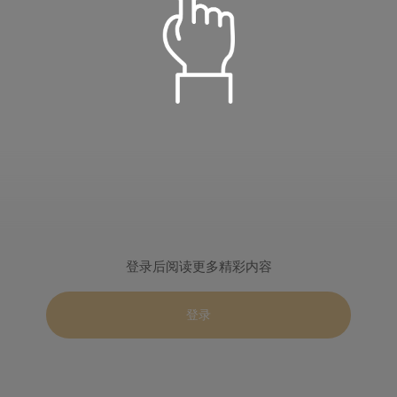
语音朗读
儒雅青年
温柔淑女
定时播放
阳光青年
小萝莉
倍数设置
重置
登录后阅读更多精彩内容
关闭定时
15分钟
30分钟
智慧老者
慈爱姥姥
0.5
1.0
2.0
登录
60分钟
90分钟
播完本集
登录
标准
目录