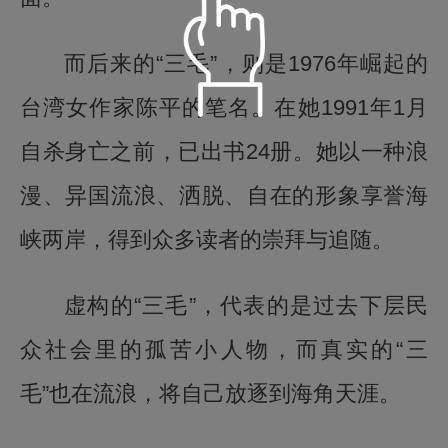
而后来的“三毛”，则是1976年崛起的
台湾女作家陈平的笔名。在她1991年1月
语音朗读
自杀身亡之前，已出书24册。她以一种浪
漫、异国流浪、洒脱、自在的形象享誉海
儒雅青年
温柔淑女
定时播放
峡两岸，得到众多读者的崇拜与追随。
阳光青年
小萝莉
倍数设置
重置
关闭定时
15分钟
30分钟
虚构的“三毛”，代表的是过去下层民
众社会里的孤苦小人物，而真实的“三
智慧老者
慈爱姥姥
0.5
1.0
2.0
60分钟
90分钟
播完本集
毛”也在流浪，将自己放逐到海角天涯。
标准
目录