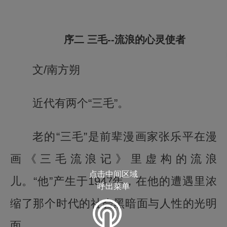
序二 三毛--流浪的心灵使者
文/南方朔
近代有两个“三毛”。
老的“三毛”是前辈漫画家张乐平在漫
画《三毛流浪记》里虚构的流浪
点击中间区域
儿。“他”产生于1947年，在他的遭遇里浓
呼出菜单
缩了那个时代的社会黑暗面与人性的光明
面。