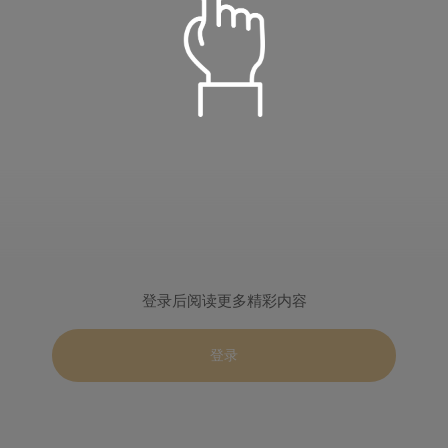
语音朗读
儒雅青年
温柔淑女
定时播放
阳光青年
小萝莉
倍数设置
重置
登录后阅读更多精彩内容
关闭定时
15分钟
30分钟
智慧老者
慈爱姥姥
0.5
1.0
2.0
登录
60分钟
90分钟
播完本集
登录
标准
目录