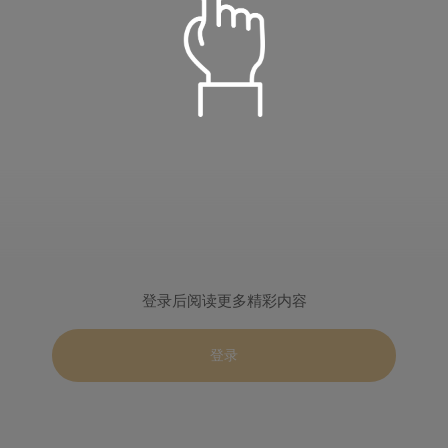
语音朗读
儒雅青年
温柔淑女
定时播放
阳光青年
小萝莉
倍数设置
重置
登录后阅读更多精彩内容
关闭定时
15分钟
30分钟
智慧老者
慈爱姥姥
0.5
1.0
2.0
登录
60分钟
90分钟
播完本集
登录
标准
目录