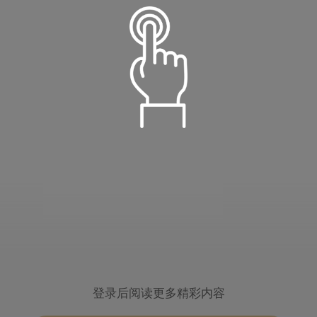
语音朗读
温柔淑女
定时播放
小萝莉
倍数设置
登录后阅读更多精彩内容
15分钟