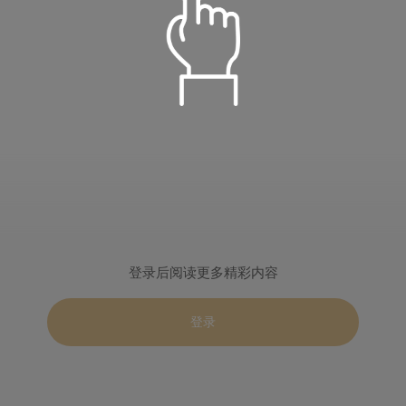
语音朗读
儒雅青年
温柔淑女
定时播放
阳光青年
小萝莉
倍数设置
重置
登录后阅读更多精彩内容
关闭定时
15分钟
30分钟
智慧老者
慈爱姥姥
0.5
1.0
2.0
登录
60分钟
90分钟
播完本集
登录
标准
目录