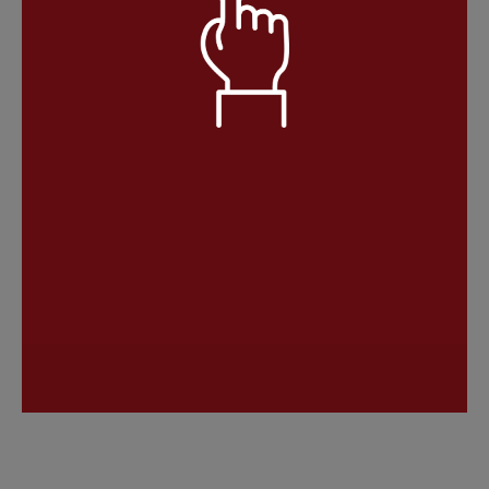
语音朗读
儒雅青年
温柔淑女
定时播放
阳光青年
小萝莉
倍数设置
重置
关闭定时
15分钟
30分钟
智慧老者
慈爱姥姥
0.5
1.0
2.0
60分钟
90分钟
播完本集
标准
目录