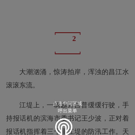
2
大潮汹涌，惊涛拍岸，浑浊的昌江水
滚滚东流。
点击中间区域
江堤上，一辆越野吉普缓缓行驶，手
呼出菜单
持报话机的滨海市委书记王少波，正对着
报话机指挥着三十里江堤的防汛工作。天