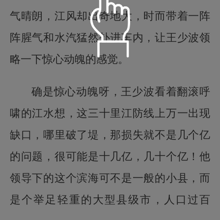
气晴朗，江风却出奇地大，时而带着一阵
阵腥气和水汽猛然扑进车内，让王少波领
略一下惊心动魄的感觉。
语音朗读
确是惊心动魄呀，王少波看着翻滚呼
儒雅青年
温柔淑女
啸的江水想，这三十里江防线上万一出现
定时播放
缺口，哪里破了堤，那损失就不是几个亿
阳光青年
小萝莉
倍数设置
重置
关闭定时
15分钟
30分钟
的问题，很可能是十几亿，几十个亿！他
智慧老者
慈爱姥姥
0.5
1.0
2.0
领导下的这个滨海可不是一般的小县，而
60分钟
90分钟
播完本集
标准
是个举足轻重的大型县级市，人口过百
目录