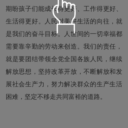
期盼孩子们能成长得更好、工作得更好、
生活得更好。人民对美好生活的向往，就
是我们的奋斗目标。人世间的一切幸福都
语音朗读
需要靠辛勤的劳动来创造。我们的责任，
就是要团结带领全党全国各族人民，继续
儒雅青年
温柔淑女
定时播放
解放思想，坚持改革开放，不断解放和发
阳光青年
小萝莉
展社会生产力，努力解决群众的生产生活
倍数设置
重置
关闭定时
15分钟
30分钟
困难，坚定不移走共同富裕的道路。
智慧老者
慈爱姥姥
0.5
1.0
2.0
60分钟
90分钟
播完本集
标准
目录