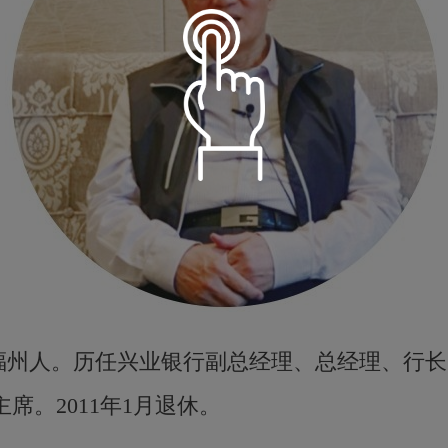
语音朗读
温柔淑女
定时播放
建福州人。历任兴业银行副总经理、总经理、行长
小萝莉
主席。2011年1月退休。
倍数设置
15分钟