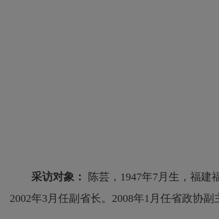
儒雅青年
采访对象：
陈芸，1947年7月生，福
阳光青年
2002年3月任副省长。2008年1月任省政协副
关闭定时