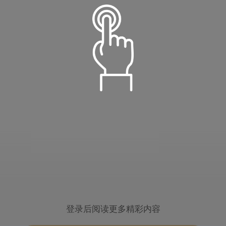
语音朗读
温柔淑女
定时播放
小萝莉
倍数设置
登录后阅读更多精彩内容
15分钟