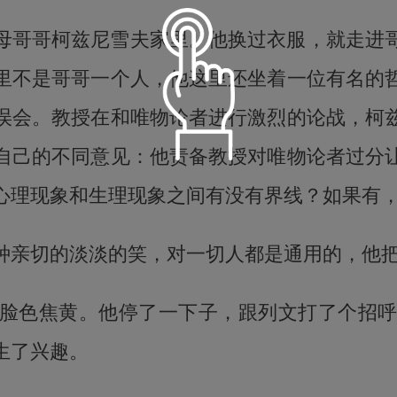
母哥哥柯兹尼雪夫家里。他换过衣服，就走进
里不是哥哥一个人，他这里还坐着一位有名的
误会。教授在和唯物论者进行激烈的论战，柯
自己的不同意见：他责备教授对唯物论者过分
心理现象和生理现象之间有没有界线？如果有
语音朗读
种亲切的淡淡的笑，对一切人都是通用的，他
温柔淑女
定时播放
脸色焦黄。他停了一下子，跟列文打了个招
生了兴趣。
小萝莉
倍数设置
15分钟