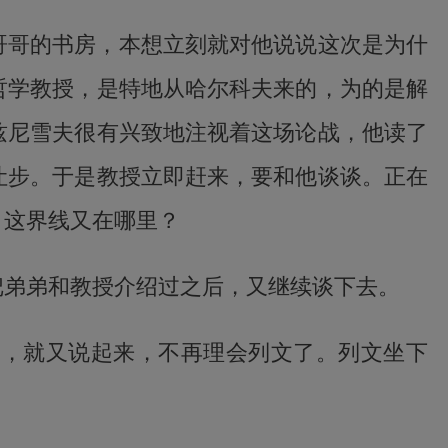
哥哥的书房，本想立刻就对他说说这次是为什
哲学教授，是特地从哈尔科夫来的，为的是解
兹尼雪夫很有兴致地注视着这场论战，他读了
让步。于是教授立即赶来，要和他谈谈。正在
，这界线又在哪里？
把弟弟和教授介绍过之后，又继续谈下去。
呼，就又说起来，不再理会列文了。列文坐下
重置
30分钟