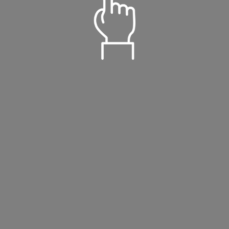
语音朗读
儒雅青年
温柔淑女
定时播放
阳光青年
小萝莉
倍数设置
重置
关闭定时
15分钟
30分钟
智慧老者
慈爱姥姥
0.5
1.0
2.0
60分钟
90分钟
播完本集
标准
目录