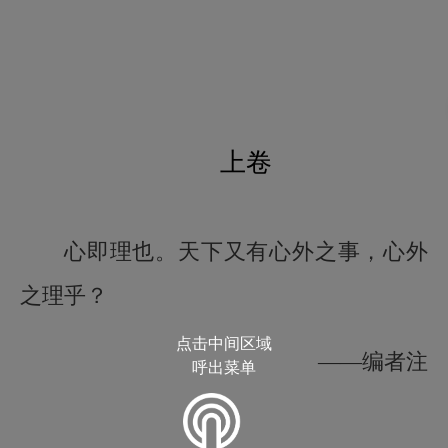
上卷
心即理也。天下又有心外之事，心外
之理乎？
点击中间区域
——编者注
呼出菜单