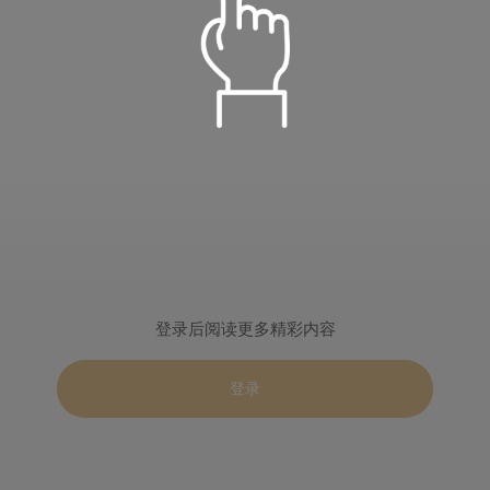
语音朗读
儒雅青年
温柔淑女
定时播放
阳光青年
小萝莉
倍数设置
重置
登录后阅读更多精彩内容
关闭定时
15分钟
30分钟
智慧老者
慈爱姥姥
0.5
1.0
2.0
登录
60分钟
90分钟
播完本集
登录
标准
目录