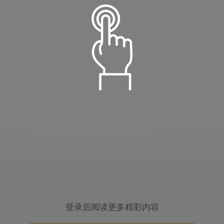
语音朗读
温柔淑女
定时播放
小萝莉
倍数设置
登录后阅读更多精彩内容
15分钟