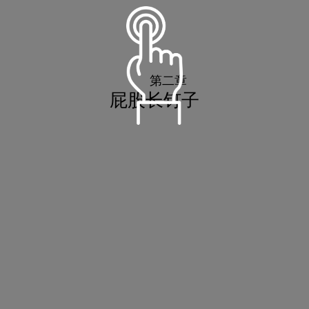
第二章
屁股长钉子
语音朗读
温柔淑女
定时播放
小萝莉
倍数设置
15分钟