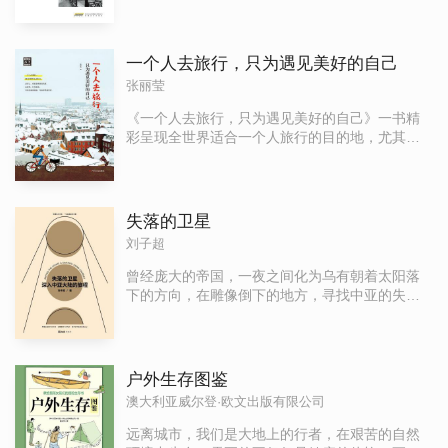
多英里。这是谢丽尔一个人的徒步旅程，更是她
的味道，表达了作者对社会、文化、人生的忧虑
由痛苦迷茫到渐渐笃定的内心旅程。一路上，她
和祈望。
跋涉过荒漠高山，见识过长河落日，也遇见了一
一个人去旅行，只为遇见美好的自己
个个有故事的人，同时，她也一刀刀地剥开自己
张丽莹
的痛处，毫无保留。旅程结束，她发现，连同一
路的艰险，那些痛苦的记忆也都成为了过去，似
《一个人去旅行，只为遇见美好的自己》一书精
乎，她在万物中，终于找到了自己的位置。
彩呈现全世界适合一个人旅行的目的地，尤其针
对游客兴趣点*的国家给予了*细致的描述，既有时
尚摩登的繁华都市，也有清新脱俗的浪漫之都，
还有古典温婉的文艺小镇等等，都进行了详实的
介绍，方便读者们快速找到一个地方的旅游亮
失落的卫星
点，使读者更能身临其境地感受其中。同时，每
刘子超
个地方都配有精彩图片，呈现地区美景，还配有
游历小档案，呈现出游玩的名不虚传之地，使你
曾经庞大的帝国，一夜之间化为乌有朝着太阳落
可以不虚此行。在每个章节结束之后，书里还提
下的方向，在雕像倒下的地方，寻找中亚的失落
供了几大专题，提供诸如全球范围内的八大名
之心九年间，作家刘子超数次深入亚洲腹地，前
吃、六大极限旅游地等旅游咨询，使读者可以全
往神秘的邻人之国——乌兹别克斯坦、哈萨克斯
方位地体会到一个人在旅游中的关键信息。
坦、吉尔吉斯斯坦、塔吉克斯坦及土库曼斯坦
——在这片处于世界边缘和大国夹缝间的土地，
户外生存图鉴
展开一场过去和未来之间的寻觅之旅。沿着国境
澳大利亚威尔登·欧文出版有限公司
线飞驰，绕过散落的飞地，驰骋于帕米尔无人
区，在苏联的核爆试验场抛锚，他以探险者的精
远离城市，我们是大地上的行者，在艰苦的自然
神见证隔绝之地；踏上撒马尔罕的金色之路，徜