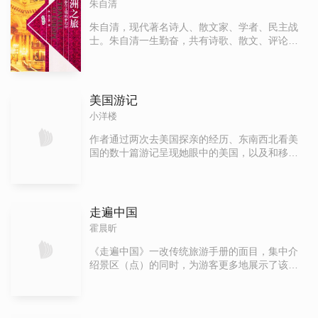
朱自清
朱自清，现代著名诗人、散文家、学者、民主战
士。朱自清一生勤奋，共有诗歌、散文、评论、
学术研究著作26种，约二百多万言。本书也是朱
自清先生的诸多作品之一，为您讲述了去欧洲自
助旅游指南的一些事项。
美国游记
小洋楼
作者通过两次去美国探亲的经历、东南西北看美
国的数十篇游记呈现她眼中的美国，以及和移民
美国多年的姐姐CJ合作撰写的“真实的美国”。
走遍中国
霍晨昕
《走遍中国》一改传统旅游手册的面目，集中介
绍景区（点）的同时，为游客更多地展示了该地
区代表性图片。全书以地域划分章节，中国34个
行政区划价值的旅游景点一一陈列，让读者在舒
适的环境中就可以“游览”神州美景。通过这一篇篇