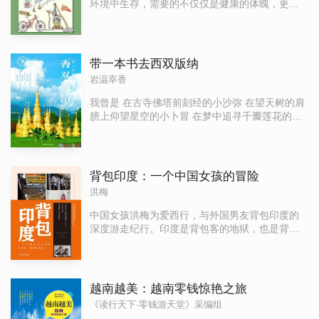
环境中生存，需要的不仅仅是健康的体魄，更离
徉于血腥战场和帝国宫殿，凝视沾血的圣书，抚
不开丰富的知识、熟练的技巧以及足够强大的内
摸玄奘笔下的佛塔，他试图寻回古人的目光；结
心。户外生存的神奇之处，就在于从中认清世
识将未来寄托于汉语的塔吉克青年，遇见困守咸
界、认清自己，通过提升和挑战自我，走进一个
海七年的中国人，在乌兹别克的午夜，听见举杯
无比广阔的新境界。《户外生存图鉴》是一本由
带一本书去西双版纳
共饮的商人指着撒向空中的钞票大喊：“你之前看
大量精美的手绘图和简洁、生动的文字编写成的
岩温宰香
到的全是假象，这才是现实！”一路上，他遇见形
户外生存图鉴。内容涉及徒步、露营、野炊、垂
形色色的人，徘徊在希冀与失意、自由与迷失之
钓、攀岩、越野骑行、漂流、气象、导航、求
我曾是 在古寺佛塔前刻经的小沙弥 在望天树的肩
间。一切如同离轨的卫星，暧昧而失落，充满活
生、救援、紧急事件处理等全方位的户外生存技
膀上仰望星空的小卜冒 在梦中追寻千瓣莲花的金
力、孤独和挣扎，我们就在隔壁，却浑然不觉
巧培训资料，以及装备器械讲解、求生策略、生
马鹿 记忆飘来竹楼的烟火 品着咪涛新蒸的密蒙花
——直到旅行开始，直到翻开这本书。
存环境评析、野外工具自制等大量必知的内容，
饭 凤尾竹的那抹轻柔 穿过岁月的光 摇曳着我的灵
是户外运动专业培训与探险爱好者的阅读参考、
魂 西双版纳——勐巴拉纳西呵 你敞开丰润的乳房
随身携带的理想读物。
任万物自由生长 ，把金色的希望 倾注于缅桂花的
背包印度：一个中国女孩的冒险
脸庞和宝石般的地涌金莲上
洪梅
中国女孩洪梅为爱西行，与外国男友背包印度的
深度游走纪行。印度是背包客的地狱，也是背包
客的天堂，印度行就像变态辣，令人灵魂出窍，
却又欲罢不能。作者用脚踏遍印度深腹，用笔和
相机记录下一路的感受，汇聚成《背包印度：一
个中国女孩的冒险》，给读者展示了一个神秘、
越南越美：越南零钱惊艳之旅
丰富、滋味复杂的印度，这趟行程因为有爱相随
《读行天下·零钱游天堂》采编组
而温暖坚定。