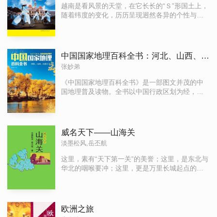
越南是看风景的天堂，在它长长的“Ｓ”形国土上，
随着纬度的变化，历历呈现迥然各异的个性与风
韵。这里的人民质朴热情，这里的物产秀美丰
饶，曾经饱经战火的越南以其独到而内敛的魅
力，重又脱胎换骨，成为今日令人难忘的旅游目
的地。 本书以9万余鲜活文字和详实资讯、
中国国家地理百科全书：河北、山西、内蒙古
280幅精美照片，结合轻松活跃的版式，从深度自
张妙弟
助游的角度，全面系统地介绍越南各地32个城市
和景区的旅游资源，深入探寻越南历史人文领域
《中国国家地理百科全书》是一部图文并茂的中
中一些不为人知的角落。权威设计的自助游线
国地理普及读物。全书以中国行政区划为经，以
路，详实准确的11幅实用地图，将会使您的越南
每一省区市的行政区划、民族人口、历史文化、
惊艳之旅轻松惬意、充满乐趣。
地貌、水系、自然资源、经济和旅游地理为纬，
内容涵盖了中国地理知识的诸多方面。全书共分
10册，选取了5000多个知识点，插配了2000多张
威名天下——山海关
与内容相关的精美图片，生动、真实、客观、全
淡墨松风,岳丕航
面地再现了中国的现代化建设成就和中国的美丽
与神奇。生动流畅的文字、异彩纷呈的图片、精
这里，素有“天下第一关”的美誉；这里，是东北与
美的装帧设计，使广大青少年在获取地理知识的
华北的咽喉要冲；这里，更是万里长城起点的第
同时，尽享全方位多角度的阅读感受。
一道雄关。
欧洲之旅