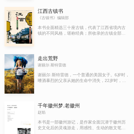
勃勃的城市。书中的五个章节既有如故宫、圆明
园这样见证着北京荣辱兴衰的富丽沧桑之地，又
江西古镇书
带读者领略如南锣鼓巷、烟袋斜街这样承载着老
《古镇书》编辑部
北京胡同文化的别样风情之所，更对热闹的游园
会以及京郊地区独特景色一一加以介绍。每个景
本书全面精选三十座古镇，代表了江西省境内古
点都配有精美图片，使读者在阅读文字的同时，
镇的不同风格，堪称经典；所收录的古镇全部经
获得更加直观生动的审美感受。在每一个小章节
过紫图[古镇书编辑部]特派记者亲历实地的采访和
后，还配有旅程随行帖，帖中包括所游览景区的
拍摄，来自当地的第一手资料，毫不雕饰地记载
开放时间，票价收费、特别注意事项等。力求让
了江西古镇的自然状况；收录古镇中的相当部
每个读者在全面了解景区的信息上获得最佳的旅
分，是紫图[古镇书编辑部]在国内首次发现并首次
走出荒野
行效果，做到“一书在手，畅游北京”。
记录发布的古镇，始终传递最先声；赣北徽派建
谢丽尔·斯特雷德
筑的大家风范，赣中庐陵建筑的婉约，赣南客家
围屋的凝重，呈现了江西大地上别样风情的独特
谢丽尔·斯特雷德，一个普通的美国女子。6岁时，
家园。
嗜酒暴烈的父亲从她的生命中消失，22岁时，亲
密无间的母亲因病突然去世，自此，家不成家，
姐弟间日渐疏离，自己的婚姻也摇摇欲坠。有4年
7个月零3天，她都沉浸在巨大的悲痛中，迷失了
自己。一次，她偶然看到一张太平洋屋脊步道
千年徽州梦.老徽州
（PCT）的图片，心门倏地打开了，当即决定上
赵焰
路。毫无经验的她，心中只有一个想法：期盼着
能至少做点什么，改变这一切。这渴望如同远方
本书是一部徽州游记，是作家全面沉潜于徽州历
的荒野，漫无方向，她告诉自己：最糟的已经发
史文化后的灵魂游走，用感性、生动的散文笔
生了。我必须要自己探出一条路来！94天，1100
法，勾勒了徽州上千年的历史旧梦，和徽州传统