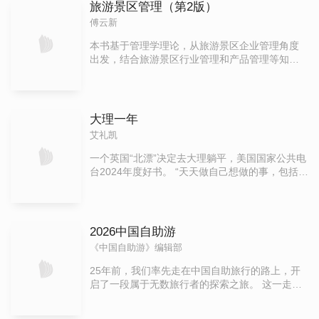
汩汩流淌的文字，通过这一张张精心挑选的图
旅游景区管理（第2版）
画，抵达你向往的内心，从而走向更远！
傅云新
本书基于管理学理论，从旅游景区企业管理角度
出发，结合旅游景区行业管理和产品管理等知
识，系统阐释了旅游景区管理的基础理论和基本
方法。 本书注重对国内外旅游管理新知识的借
鉴，重视理论联系实际，力图让本书兼具理论的
系统性和实践的针对性。本书既可作为高等院校
大理一年
旅游专业的教科书，也可供旅游景区从业人员和
艾礼凯
社会读者阅读。
一个英国“北漂”决定去大理躺平，美国国家公共电
台2024年度好书。 “天天做自己想做的事，包括，
尤其是——什么也不做。” ★躺平不是终点，而是
重新认识世界的起点。 ★当英国“北漂”选择去大理
躺平，他用三年隐居验证慢生活对现代焦虑的疗
愈力。 ★“中国通”视角下真实的中国和中国生活，
2026中国自助游
文笔朴实，不虚夸，书中时时可见犀利的现实主
《中国自助游》编辑部
义观察。 这是一段自我发现之旅。 2020年，在北
京生活了多年的艾礼凯遭遇个人感情生活的重大
25年前，我们率先走在中国自助旅行的路上，开
打击（他和未婚妻分道扬镳），而在社会生活层
启了一段属于无数旅行者的探索之旅。 这一走，
面的苦闷、无聊与无力感也逐渐加深。最终，他
就是几十万公里，也陪伴了几代人的脚步与心
选择逃离北京，去偏远的大理村庄居住。 本书采
愿。 无数相似的指南不断出现，但始终没有一部