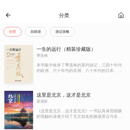
分类
全部
自助游
游记攻略
一生的远行（精装珍藏版）
季羡林
本书集中收录了季羡林的系列游记，三四十年代
的欧洲、六十年代的非洲、八十年代的日本、九
十年代的泰国，每个系列都由一组文章构成，旅
行在时间和空间两个维度上进行，于是游记也成
为作者生命本身的一种记录。
这里是北京，这才是北京
霍晨昕
《这里是北京，这才是北京》一书以具体而细腻
的笔触向读者介绍了北京知名的旅游景点与名胜
古迹。全方位的向读者展示了北京这个现代与传
统并存，怀旧与摩登融于一体的古朴厚重而生机