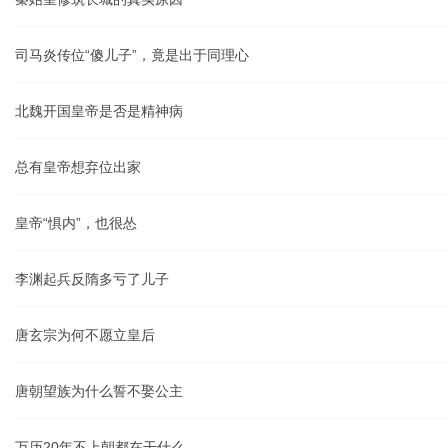
司马炎传位“傻儿子”，竟是出于同理心
北魏开国皇帝是否是精神病
总有皇帝想弃位出家
皇帝“惧内”，也很怂
李渊起兵反隋多亏了儿子
唐玄宗为何不愿立皇后
唐朝望族为什么誓不娶公主
万历20年不上朝都在干什么