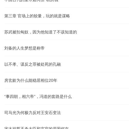
第三章 官场上的较量，玩的就是谋略
苏武被扣匈奴，因为他知道了不该知道的
刘备的人生梦想是称帝
以不孝、谋反之罪被处死的孔融
房玄龄为什么能稳居相位20年
“事四朝，相六帝”，冯道的套路是什么
司马光为何极力反对王安石变法
宋太祖誓不杀大臣和言官的原因何在