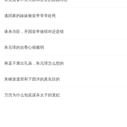
逃回家的妹妹被皇帝哥哥处死
诛杀功臣，开国皇帝做得对还是错
朱元璋的自尊心很脆弱
将孟子逐出孔庙，朱元璋怎么想的
朱棣派遣郑和下西洋的真实目的
万历为什么包庇谋杀太子的宠妃
离奇“红丸案”背后的阴谋
×
明末“移宫案”真相披露