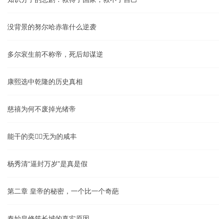
没背景的努尔哈赤靠什么逆袭
多尔衮生前不称帝，死后却谋逆
康熙选中乾隆的历史真相
慈禧为何不废掉光绪帝
能干的奕，无为的咸丰
杨秀清“逼封万岁”是真是假
第二章 皇帝的秘密，一个比一个奇葩
秦始皇修筑长城的真实原因