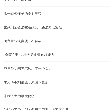
杀光百名侄子的冷血皇帝
玄武门之变是被逼政变，还是野心篡位
唐宣宗装疯卖傻，不容易
“金匮之盟”，杜太后难道有超能力
夺皇位，宋孝宗只用了十个女人
朱元璋杀刘伯温，原因不复杂
朱棣人生的最大秘密
知识分子的悲剧：救得了国家，救不了自己