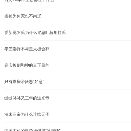
崇祯为何死也不南迁
爱新觉罗氏为什么避忌叶赫那拉氏
孝庄选择不与皇太极合葬
嘉庆扳倒和珅的真正目的
只有嘉庆帝厌恶“如意”
缝缝补补又三年的道光帝
清末三帝为什么连续无子
中国古代的皇帝如何攒“私房钱”