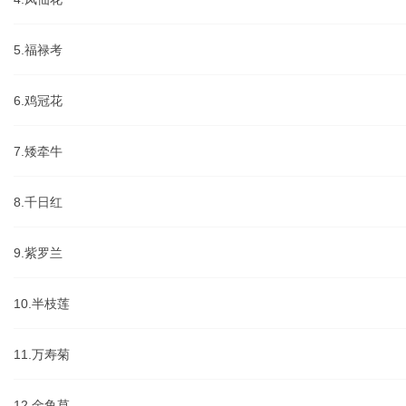
5.福禄考
6.鸡冠花
7.矮牵牛
8.千日红
9.紫罗兰
10.半枝莲
11.万寿菊
12.金鱼草