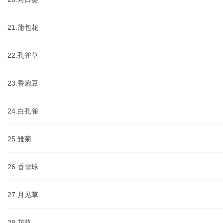
21.蒲包花
22.孔雀草
23.香豌豆
24.白孔雀
25.雏菊
26.香雪球
27.月见草
28.花葵