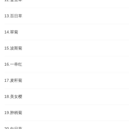
13.百日草
14.翠菊
15.波斯菊
16.一串红
17.麦秆菊
18.美女樱
19.肿柄菊
20.向日葵