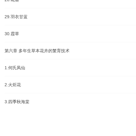
29.羽衣甘蓝
30.霞草
第六章 多年生草本花卉的繁育技术
1.何氏凤仙
2.火炬花
3.四季秋海棠
4.红掌
×
5.白头翁