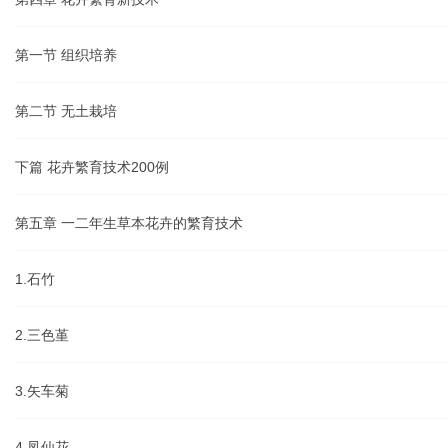
第一节 组织培养
第二节 无土栽培
下篇 花卉繁育技术200例
第五章 一二年生草本花卉的繁育技术
1.石竹
2.三色堇
3.矢车菊
4.凤仙花