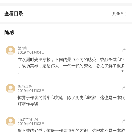
查看目录
共45章
随感
繁*简
2019年01月04日
在欧洲时光里穿梭
，
不同的景点不同的感受
，
或战争或和平
，
战场英雄
，
思想伟人
，
一代一代的变化
，
总之了解了很多
。
黑熊老板
2019年01月03日
惊异于作者的博学和文笔，除了历史和旅游，这也是一本很
好著作导读
150****9124
2019年01月03日
很不错的好书
，
惊讶于作者博学的才识
，
这根本不是一本游