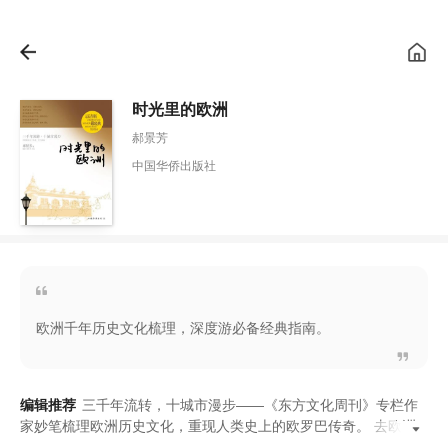
时光里的欧洲
郝景芳
中国华侨出版社
欧洲千年历史文化梳理，深度游必备经典指南。
编辑推荐
三千年流转
，
十城市漫步——
《
东方文化周刊
》
专栏作
家妙笔梳理欧洲历史文化
，
重现人类史上的欧罗巴传奇
。
去欧洲
旅行
，