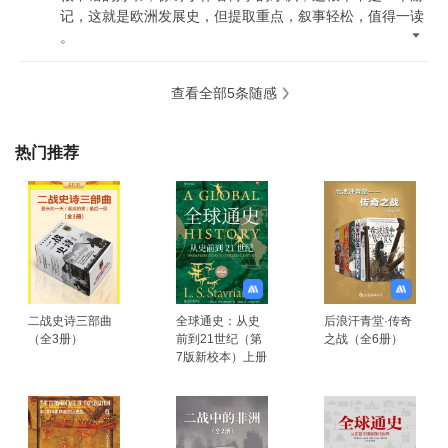
记
，
这就是欧洲发展史
，
但提取重点
，
叙事轻松
，
值得一读
。
查看全部5条随感
热门推荐
二战史诗三部曲
全球通史：从史
后浪汗青堂·传奇
（全3册）
前到21世纪（第
之战（全6册）
7版新校本）上册