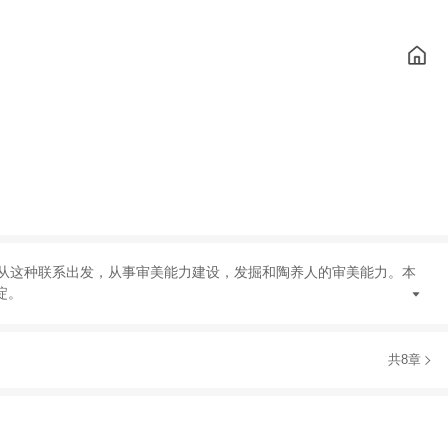
从这种联系出发
，
从事审美能力建设
，
发掘和陶养人的审美能力
。
本
淀
。
共8章