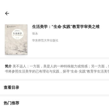
生活美学：“生命·实践”教育学审美之维
张永
华东师范大学出版社
简介
美不远人
：
一方面
，
美是人的一种特殊能力或情感
；
另一方面
，
书将参照生活美学的已有理论与实践
，
探寻
“
生命·实践
”
教育学生活美
查看目录
热门推荐