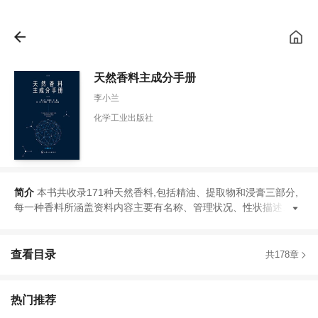
天然香料主成分手册
李小兰
化学工业出版社
简介
本书共收录171种天然香料,包括精油
、
提取物和浸膏三部分,
每一种香料所涵盖资料内容主要有名称
、
管理状况
、
性状描述
、
感
查看目录
共178章
热门推荐