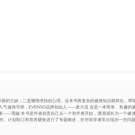
识掌握的欠缺；二是懒惰求快的心理。这本书将复杂的健身知识精简化，帮
的人气健身导师，EVENSO品牌创始人——麦大湿 这是一本简单、有趣
性健身专家——雪融 本书是作者叔贵自己从一个初学者开始，逐渐成长为一
作、计划制订和营养膳食进行了专题阐述，并对初学者常出现的一些问