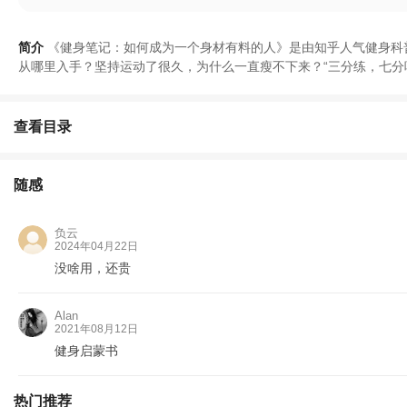
简介
《
健身笔记
：
如何成为一个身材有料的人
》
是由知乎人气健身科
从哪里入手
？
坚持运动了很久
，
为什么一直瘦不下来
？
“
三分练
，
七分
查看目录
随感
负云
2024年04月22日
没啥用，还贵
Alan
2021年08月12日
健身启蒙书
热门推荐