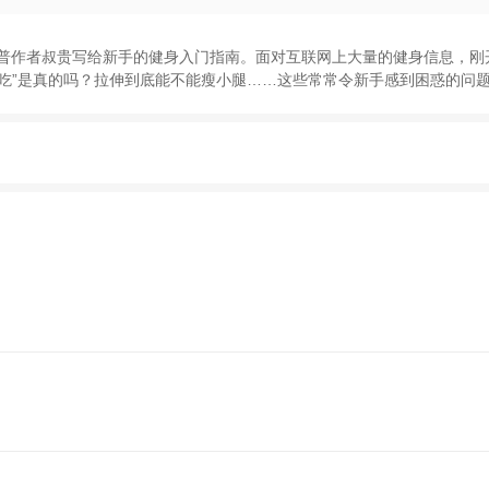
普作者叔贵写给新手的健身入门指南
。
面对互联网上大量的健身信息
，
刚
吃
”
是真的吗
？
拉伸到底能不能瘦小腿
……
这些常常令新手感到困惑的问