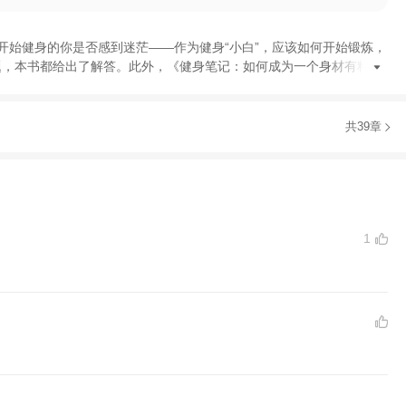
开始健身的你是否感到迷茫——作为健身
“
小白
”
，
应该如何开始锻炼
，
题
，
本书都给出了解答
。
此外
，
《
健身笔记
：
如何成为一个身材有料的
共39章
1