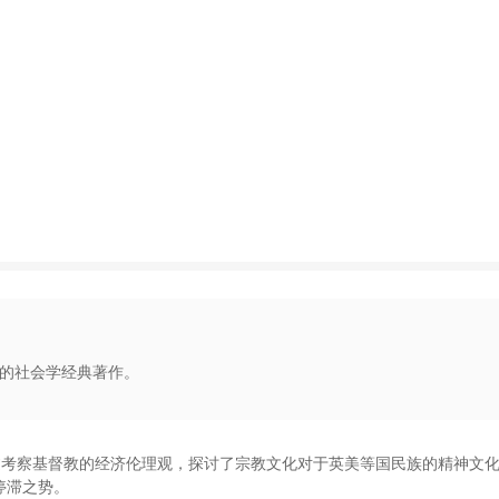
远的社会学经典著作。
过考察基督教的经济伦理观
，
探讨了宗教文化对于英美等国民族的精神文
停滞之势
。