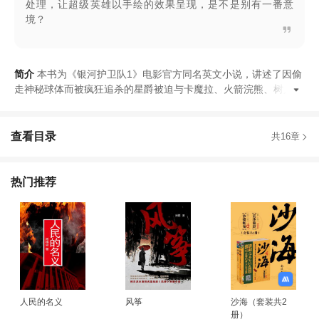
处理，让超级英雄以手绘的效果呈现，是不是别有一番意
境？
简介
本书为
《
银河护卫队1
》
电影官方同名英文小说
，
讲述了因偷
走神秘球体而被疯狂追杀的星爵被迫与卡魔拉
、
火箭浣熊
、
树人格
查看目录
共16章
热门推荐
人民的名义
风筝
沙海（套装共2
册）