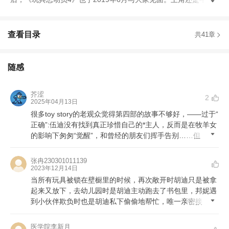
警
查看目录
共41章
随感
芥涩
2
2025年04月13日
很多toy story的老观众觉得第四部的故事不够好
，
——过于
“
正确
”
:伍迪没有找到真正珍惜自己的*主人
，
反而是在牧羊女
的影响下匆匆
“
觉醒
”
，
和曾经的朋友们挥手告别
……
但
张冉230301011139
2023年12月14日
当所有玩具被锁在壁橱里的时候
，
再次敞开时胡迪只是被拿
起来又放下
，
去幼儿园时是胡迪主动跑去了书包里
，
邦妮遇
到小伙伴欺负时也是胡迪私下偷偷地帮忙
，
唯一亲密接
医学院李新月