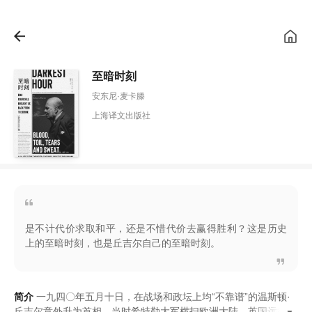
至暗时刻
安东尼·麦卡滕
上海译文出版社
是不计代价求取和平，还是不惜代价去赢得胜利？这是历史
上的至暗时刻，也是丘吉尔自己的至暗时刻。
简介
一九四〇年五月十日
，
在战场和政坛上均
“
不靠谱
”
的温斯顿·
丘吉尔意外升为首相
。
当时希特勒大军横扫欧洲大陆
，
英国远征军