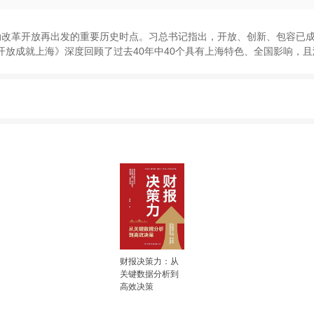
动改革开放再出发的重要历史时点
。
习总书记指出
，
开放
、
创新
、
包容已
开放成就上海
》
深度回顾了过去40年中40个具有上海特色
、
全国影响
，
且
财报决策力：从
关键数据分析到
高效决策